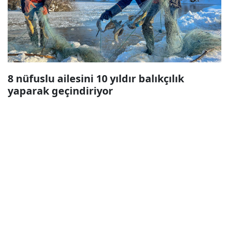
8 nüfuslu ailesini 10 yıldır balıkçılık
yaparak geçindiriyor