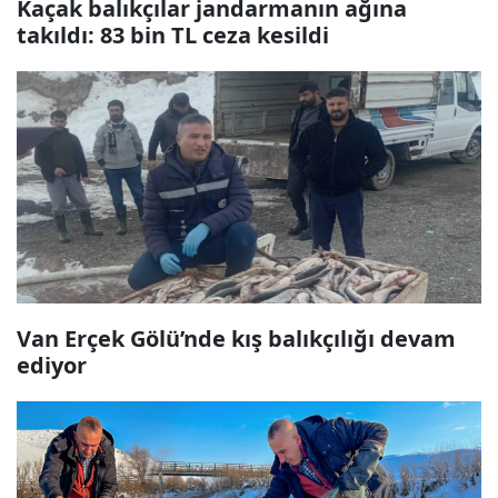
Kaçak balıkçılar jandarmanın ağına
takıldı: 83 bin TL ceza kesildi
Van Erçek Gölü’nde kış balıkçılığı devam
ediyor