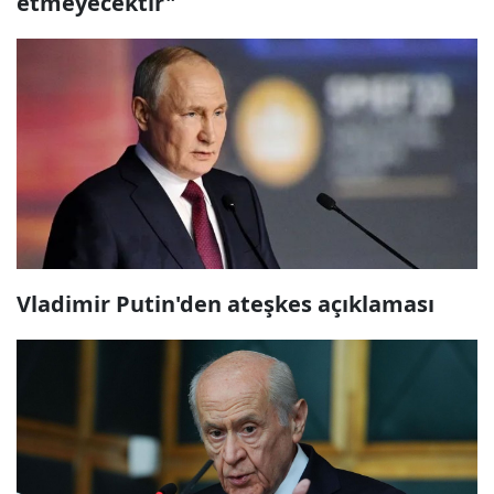
etmeyecektir"
Vladimir Putin'den ateşkes açıklaması