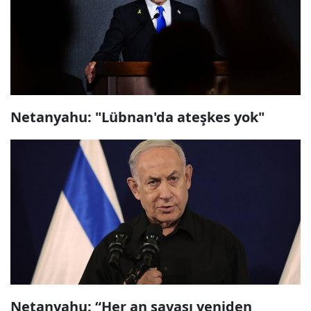
Netanyahu: "Lübnan'da ateşkes yok"
Netanyahu: “Her an savaşı yeniden