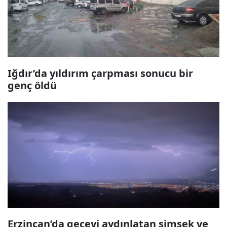
Iğdır’da yıldırım çarpması sonucu bir
genç öldü
Erzincan’da geceyi aydınlatan şimşek ve