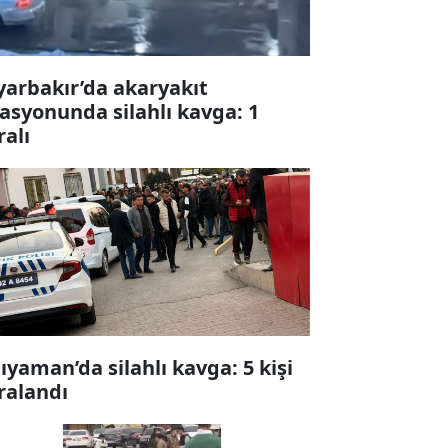
yarbakır’da akaryakıt
tasyonunda silahlı kavga: 1
ralı
ıyaman’da silahlı kavga: 5 kişi
ralandı