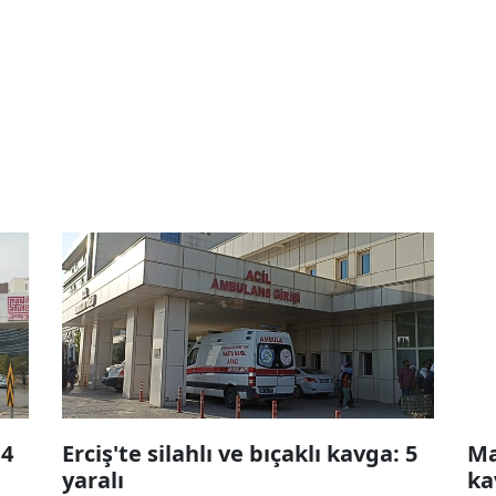
 4
Erciş'te silahlı ve bıçaklı kavga: 5
Ma
yaralı
ka