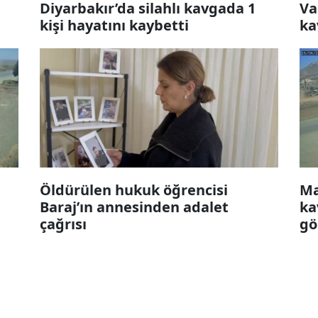
Diyarbakır’da silahlı kavgada 1
Va
kişi hayatını kaybetti
ka
Öldürülen hukuk öğrencisi
Ma
Baraj’ın annesinden adalet
ka
çağrısı
gö