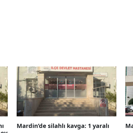
nı
Mardin’de silahlı kavga: 1 yaralı
Ma
bey