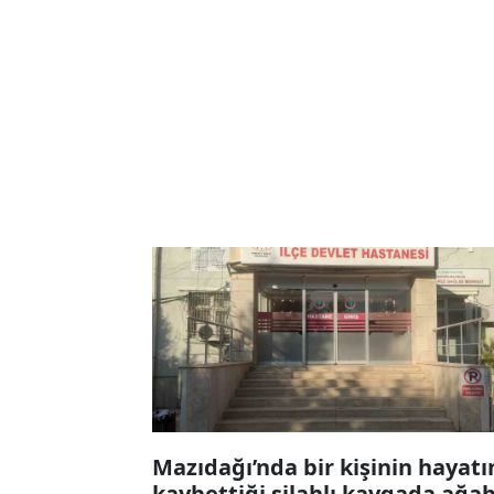
Mazıdağı’nda bir kişinin hayatı
kaybettiği silahlı kavgada ağa