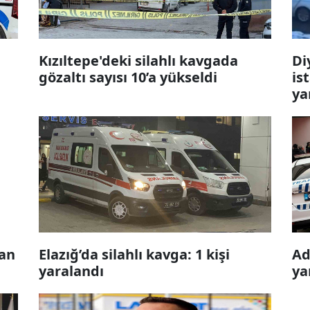
Kızıltepe'deki silahlı kavgada
Di
gözaltı sayısı 10’a yükseldi
is
ya
kan
Elazığ’da silahlı kavga: 1 kişi
Ad
yaralandı
ya