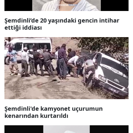
Şemdinli’de 20 yaşındaki gencin intihar
ettiği iddiası
Şemdinli'de kamyonet uçurumun
kenarından kurtarıldı