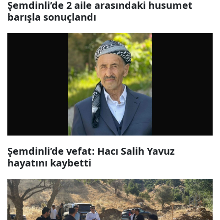
Şemdinli’de 2 aile arasındaki husumet
barışla sonuçlandı
Şemdinli’de vefat: Hacı Salih Yavuz
hayatını kaybetti