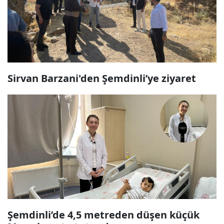
Sirvan Barzani'den Şemdinli’ye ziyaret
Şemdinli’de 4,5 metreden düşen küçük