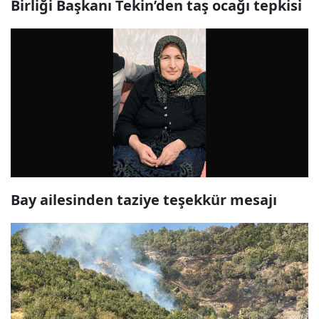
Birliği Başkanı Tekin’den taş ocağı tepkisi
Bay ailesinden taziye teşekkür mesajı