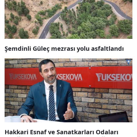
Şemdinli Güleç mezrası yolu asfaltlandı
Hakkari Esnaf ve Sanatkarları Odaları