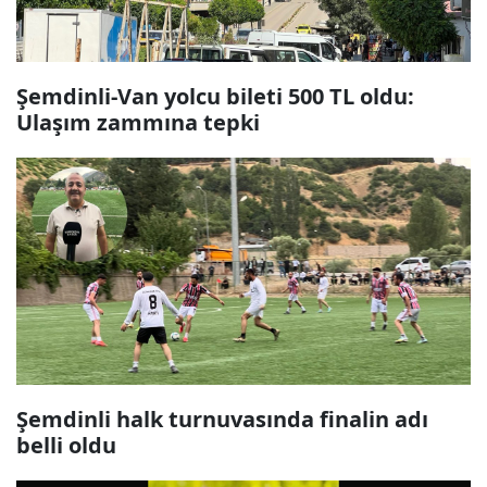
Şemdinli-Van yolcu bileti 500 TL oldu:
Ulaşım zammına tepki
Şemdinli halk turnuvasında finalin adı
belli oldu