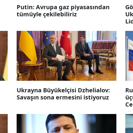
Putin: Avrupa gaz piyasasından
Gö
tümüyle çekilebiliriz
Uk
Li
Ukrayna Büyükelçisi Dzhelialov:
Ru
Savaşın sona ermesini istiyoruz
üç
Ce