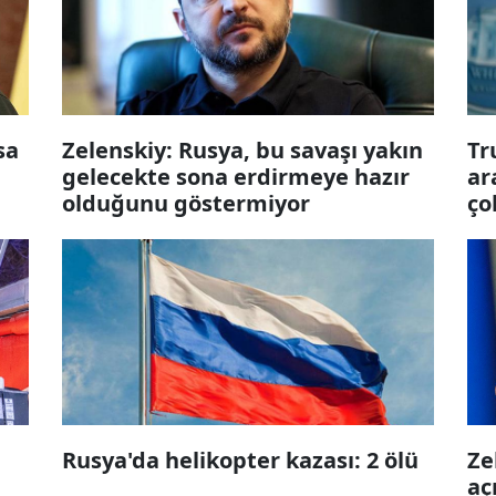
sa
Zelenskiy: Rusya, bu savaşı yakın
Tr
gelecekte sona erdirmeye hazır
ar
olduğunu göstermiyor
ço
Rusya'da helikopter kazası: 2 ölü
Ze
aç