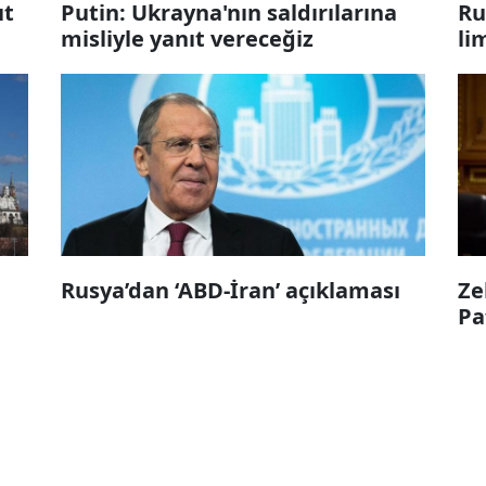
ıt
Putin: Ukrayna'nın saldırılarına
Ru
misliyle yanıt vereceğiz
li
Rusya’dan ‘ABD-İran’ açıklaması
Ze
Pa