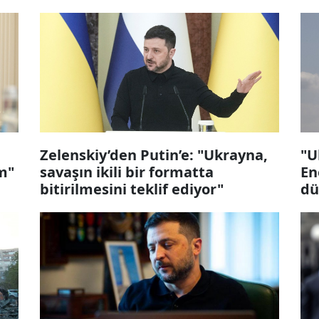
Zelenskiy’den Putin’e: "Ukrayna,
"U
m"
savaşın ikili bir formatta
En
bitirilmesini teklif ediyor"
dü