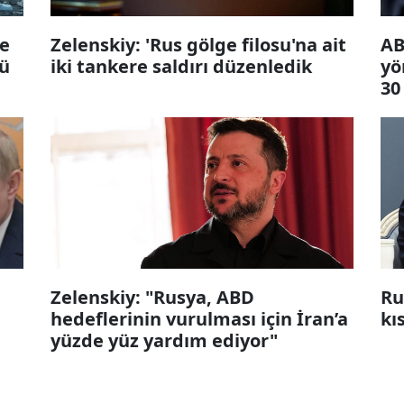
ve
Zelenskiy: 'Rus gölge filosu'na ait
AB
lü
iki tankere saldırı düzenledik
yö
30
Zelenskiy: "Rusya, ABD
Ru
hedeflerinin vurulması için İran’a
kı
yüzde yüz yardım ediyor"