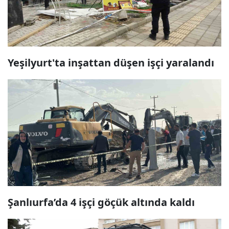
Yeşilyurt'ta inşattan düşen işçi yaralandı
Şanlıurfa’da 4 işçi göçük altında kaldı