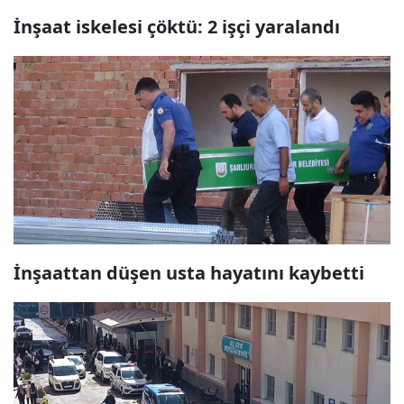
İnşaat iskelesi çöktü: 2 işçi yaralandı
İnşaattan düşen usta hayatını kaybetti