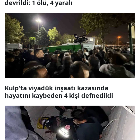
devrildi: 1 ölü, 4 yaralı
Kulp'ta viyadük inşaatı kazasında
hayatını kaybeden 4 kişi defnedildi