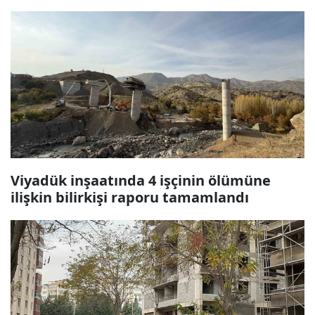
Viyadük inşaatında 4 işçinin ölümüne
ilişkin bilirkişi raporu tamamlandı