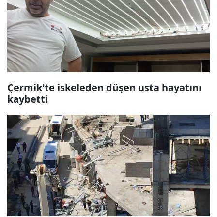
Çermik'te iskeleden düşen usta hayatını
kaybetti