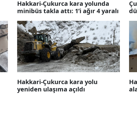
Hakkari-Çukurca kara yolunda
Çu
minibüs takla attı: 1’i ağır 4 yaralı
dü
Hakkari-Çukurca kara yolu
Ha
yeniden ulaşıma açıldı
al