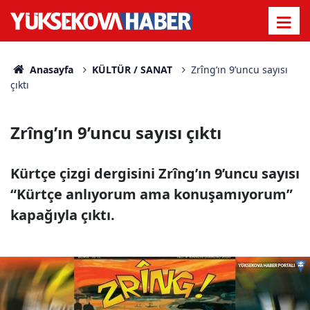
Anasayfa
KÜLTÜR / SANAT
Zrîng’ın 9’uncu sayısı
çıktı
Zrîng’ın 9’uncu sayısı çıktı
Kürtçe çizgi dergisini Zrîng’ın 9’uncu sayısı
“Kürtçe anlıyorum ama konuşamıyorum”
kapağıyla çıktı.