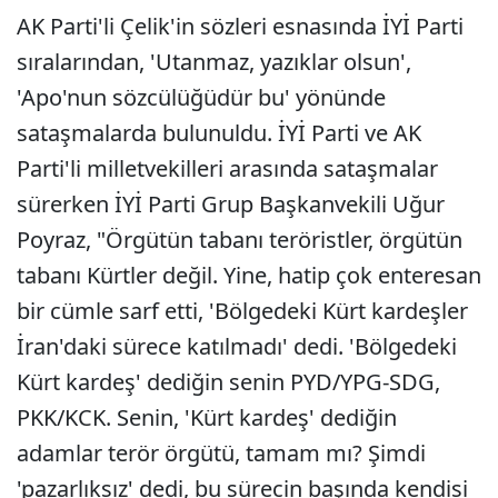
AK Parti'li Çelik'in sözleri esnasında İYİ Parti
sıralarından, 'Utanmaz, yazıklar olsun',
'Apo'nun sözcülüğüdür bu' yönünde
sataşmalarda bulunuldu. İYİ Parti ve AK
Parti'li milletvekilleri arasında sataşmalar
sürerken İYİ Parti Grup Başkanvekili Uğur
Poyraz, "Örgütün tabanı teröristler, örgütün
tabanı Kürtler değil. Yine, hatip çok enteresan
bir cümle sarf etti, 'Bölgedeki Kürt kardeşler
İran'daki sürece katılmadı' dedi. 'Bölgedeki
Kürt kardeş' dediğin senin PYD/YPG-SDG,
PKK/KCK. Senin, 'Kürt kardeş' dediğin
adamlar terör örgütü, tamam mı? Şimdi
'pazarlıksız' dedi, bu sürecin başında kendisi