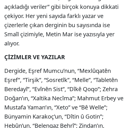
açıkladığı veriler” gibi birçok konuya dikkati
çekiyor. Her yeni sayıda farklı yazar ve
çizerlerle çıkan derginin bu sayısında ise
Smaîl çizimiyle, Metin Mar ise yazısıyla yer
alıyor.
ÇİZİMLER VE YAZILAR
Dergide, Eşref Mumcu’nun, “Mexlûqatên
Eşref”, “Tirşik”, “Sosretîk”, “Melle”, “Tabletên
Beredayî”, “Evînên Sist”, “Dîkê Qoqo”; Zehra
Doğan’ın, “Xaltika Necîma”; Mahmut Erbey ve
Mustafa Yaman’ın, “Xeto” ve “Bê Welle”;
Bünyamin Karakoç’un, “Dîtin û Gotin”;
Hebûn’un, “Belengaz Behrî”; Zindan’ın,