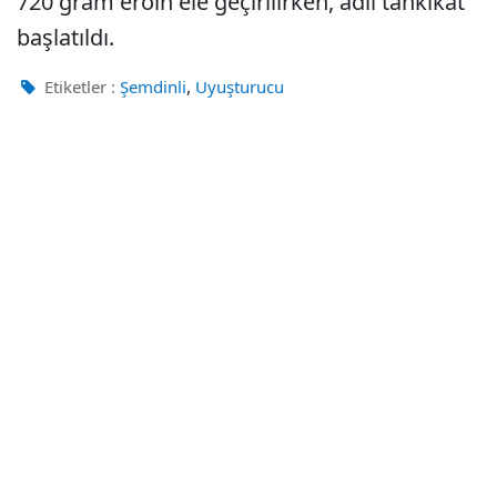
720 gram eroin ele geçirilirken, adli tahkikat
başlatıldı.
,
Etiketler :
Şemdinli
Uyuşturucu