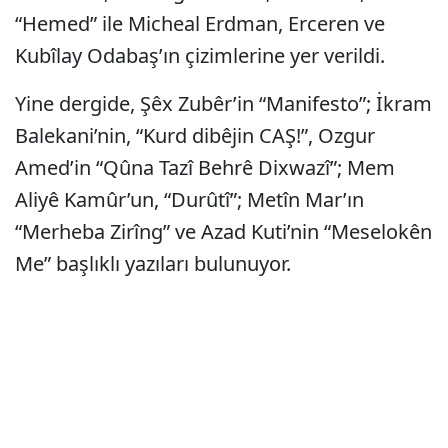
“Hemed” ile Micheal Erdman, Erceren ve
Kubîlay Odabaş’ın çizimlerine yer verildi.
Yine dergide, Şêx Zubêr’in “Manifesto”; İkram
Balekani’nin, “Kurd dibêjin CAŞ!”, Ozgur
Amed’in “Qûna Tazî Behrê Dixwazî”; Mem
Aliyê Kamûr’un, “Durûtî”; Metîn Mar’ın
“Merheba Zirîng” ve Azad Kuti’nin “Meselokên
Me” başlıklı yazıları bulunuyor.