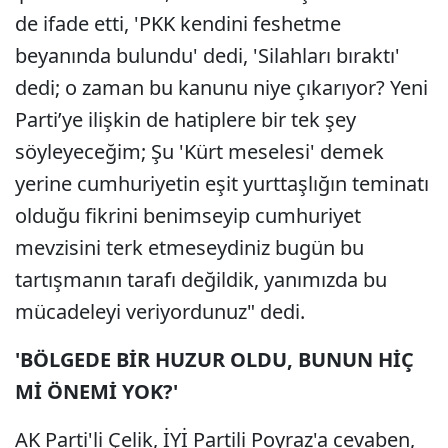
de ifade etti, 'PKK kendini feshetme
beyanında bulundu' dedi, 'Silahları bıraktı'
dedi; o zaman bu kanunu niye çıkarıyor? Yeni
Parti’ye ilişkin de hatiplere bir tek şey
söyleyeceğim; Şu 'Kürt meselesi' demek
yerine cumhuriyetin eşit yurttaşlığın teminatı
olduğu fikrini benimseyip cumhuriyet
mevzisini terk etmeseydiniz bugün bu
tartışmanın tarafı değildik, yanımızda bu
mücadeleyi veriyordunuz" dedi.
'BÖLGEDE BİR HUZUR OLDU, BUNUN HİÇ
Mİ ÖNEMİ YOK?'
AK Parti'li Çelik, İYİ Partili Poyraz'a cevaben,