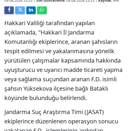
09.08.2026 23:25
|
Son Güncelleme:
09.08.2026 23:25 |
Kaynak:
İHA
Hakkari Valiliği tarafından yapılan
açıklamada, "Hakkari İl Jandarma
Komutanlığı ekiplerince, aranan şahısların
tespit edilmesi ve yakalanmasına yönelik
yürütülen çalışmalar kapsamında hakkında
uyuşturucu ve uyarıcı madde ticareti yapma
veya sağlama suçundan aranan F.D. isimli
şahsın Yüksekova ilçesine bağlı Bataklı
köyünde bulunduğu belirlendi.
Jandarma Suç Araştırma Timi (JASAT)
ekiplerince düzenlenen operasyon sonucu
yakalanan F.D., işlemlerinin ardından