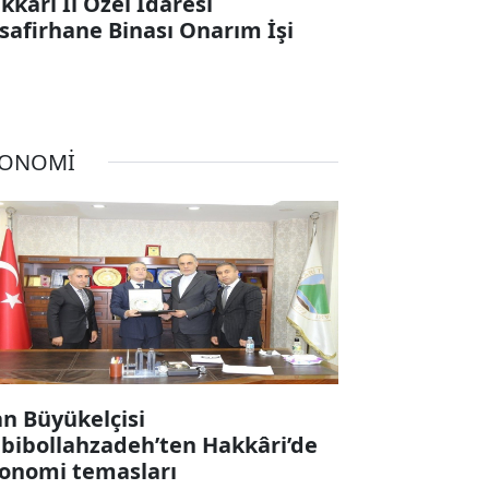
kkari İl Özel İdaresi
safirhane Binası Onarım İşi
KONOMİ
an Büyükelçisi
bibollahzadeh’ten Hakkâri’de
onomi temasları