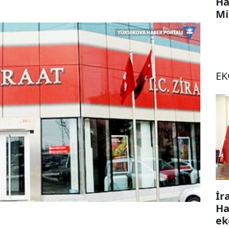
Ha
Mi
E
İr
Ha
ek