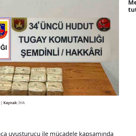
Me
tu
 |
Kaynak:
İHA
nca uyuşturucu ile mücadele kapsamında