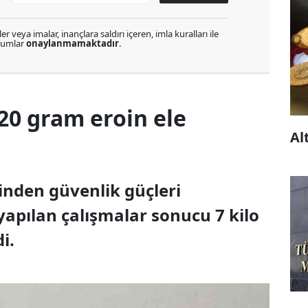
r veya imalar, inançlara saldırı içeren, imla kuralları ile
orumlar
onaylanmamaktadır
.
720 gram eroin ele
Al
sinden güvenlik güçleri
yapılan çalışmalar sonucu 7 kilo
i.