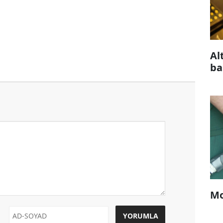
Al
ba
Mo