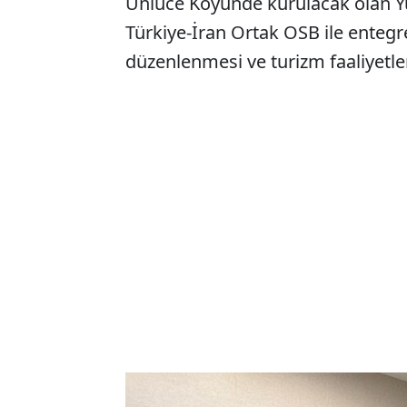
Ünlüce Köyünde kurulacak olan Y
Türkiye-İran Ortak OSB ile entegre 
düzenlenmesi ve turizm faaliyetleri