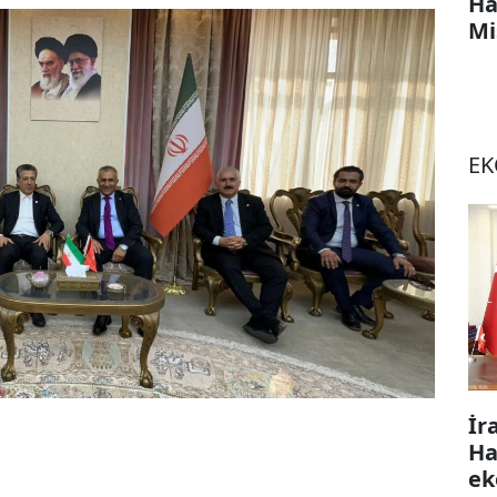
Ha
Mi
E
İr
Ha
ek