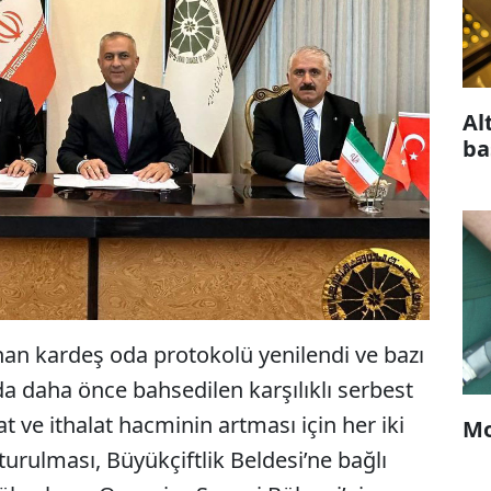
Al
ba
anan kardeş oda protokolü yenilendi ve bazı
ında daha önce bahsedilen karşılıklı serbest
t ve ithalat hacminin artması için her iki
Mo
turulması, Büyükçiftlik Beldesi’ne bağlı