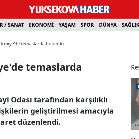
R / SANAT
EKONOMİ
YAŞAM
SPOR
DÜNYA
SAĞLI
Urmiye'de temaslarda bulundu
ye'de temaslarda
Re
yi Odası tarafından karşılıklı
lişkilerin geliştirilmesi amacıyla
yaret düzenlendi.