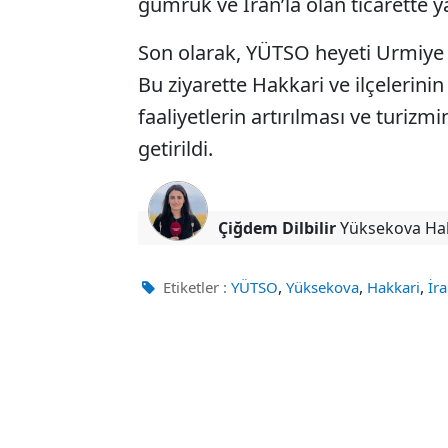
gümrük ve İran’la olan ticarette ya
Son olarak, YÜTSO heyeti Urmiye 
Bu ziyarette Hakkari ve ilçelerinin t
faaliyetlerin artırılması ve turizmin
getirildi.
Çiğdem Dilbilir
Yüksekova Ha
,
,
,
Etiketler :
YÜTSO
Yüksekova
Hakkari
İr