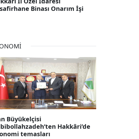
kkari İl Özel İdaresi
safirhane Binası Onarım İşi
KONOMİ
an Büyükelçisi
bibollahzadeh’ten Hakkâri’de
onomi temasları