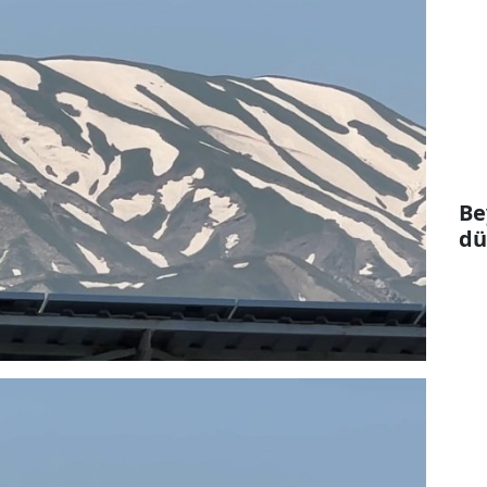
Be
dü