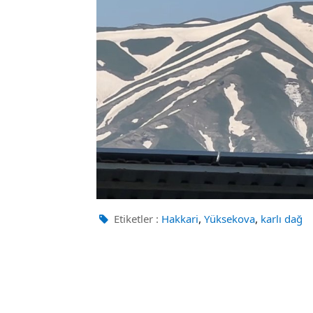
,
,
Etiketler :
Hakkari
Yüksekova
karlı dağ