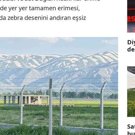
inde yer yer tamamen erimesi,
da zebra desenini andıran eşsiz
Di
de
Sa
bu