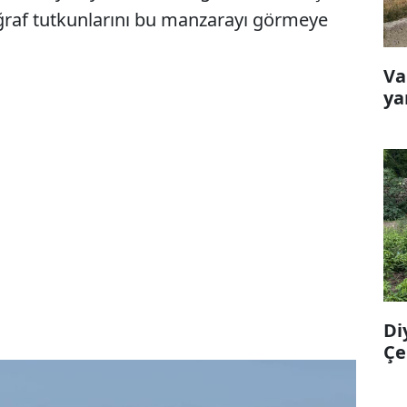
ğraf tutkunlarını bu manzarayı görmeye
Va
ya
Di
Çe