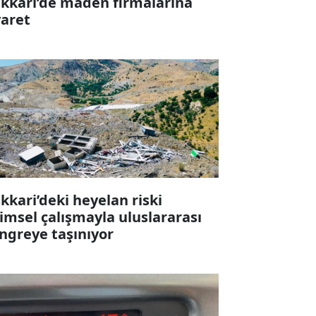
kkari’de maden firmalarına
yaret
kkari’deki heyelan riski
limsel çalışmayla uluslararası
ngreye taşınıyor