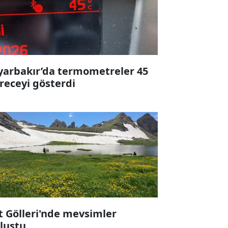
yarbakır’da termometreler 45
receyi gösterdi
t Gölleri'nde mevsimler
luştu