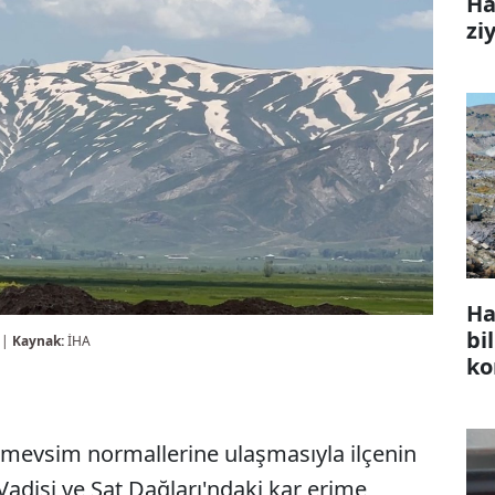
Ha
zi
Ha
bi
 |
Kaynak:
İHA
ko
n mevsim normallerine ulaşmasıyla ilçenin
Vadisi ve Sat Dağları'ndaki kar erime