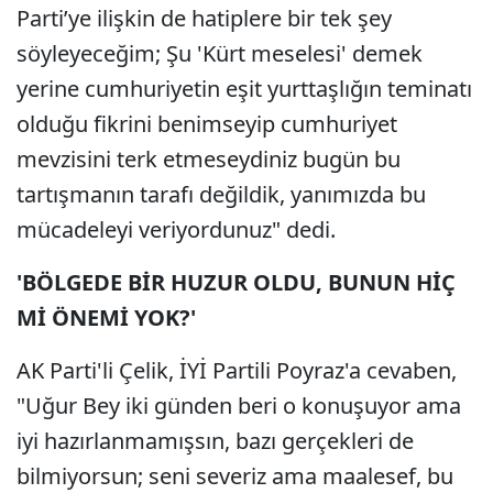
Parti’ye ilişkin de hatiplere bir tek şey
söyleyeceğim; Şu 'Kürt meselesi' demek
yerine cumhuriyetin eşit yurttaşlığın teminatı
olduğu fikrini benimseyip cumhuriyet
mevzisini terk etmeseydiniz bugün bu
tartışmanın tarafı değildik, yanımızda bu
mücadeleyi veriyordunuz" dedi.
'BÖLGEDE BİR HUZUR OLDU, BUNUN HİÇ
Mİ ÖNEMİ YOK?'
AK Parti'li Çelik, İYİ Partili Poyraz'a cevaben,
"Uğur Bey iki günden beri o konuşuyor ama
iyi hazırlanmamışsın, bazı gerçekleri de
bilmiyorsun; seni severiz ama maalesef, bu