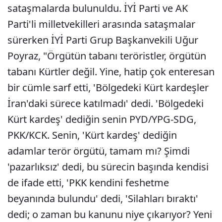
sataşmalarda bulunuldu. İYİ Parti ve AK
Parti'li milletvekilleri arasında sataşmalar
sürerken İYİ Parti Grup Başkanvekili Uğur
Poyraz, "Örgütün tabanı teröristler, örgütün
tabanı Kürtler değil. Yine, hatip çok enteresan
bir cümle sarf etti, 'Bölgedeki Kürt kardeşler
İran'daki sürece katılmadı' dedi. 'Bölgedeki
Kürt kardeş' dediğin senin PYD/YPG-SDG,
PKK/KCK. Senin, 'Kürt kardeş' dediğin
adamlar terör örgütü, tamam mı? Şimdi
'pazarlıksız' dedi, bu sürecin başında kendisi
de ifade etti, 'PKK kendini feshetme
beyanında bulundu' dedi, 'Silahları bıraktı'
dedi; o zaman bu kanunu niye çıkarıyor? Yeni