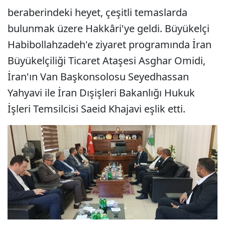
beraberindeki heyet, çeşitli temaslarda
bulunmak üzere Hakkâri'ye geldi. Büyükelçi
Habibollahzadeh'e ziyaret programında İran
Büyükelçiliği Ticaret Ataşesi Asghar Omidi,
İran'ın Van Başkonsolosu Seyedhassan
Yahyavi ile İran Dışişleri Bakanlığı Hukuk
İşleri Temsilcisi Saeid Khajavi eşlik etti.