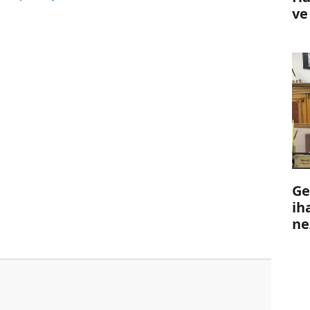
ve
Ge
ih
ne