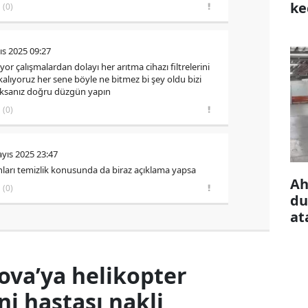
ke
(0)
çı
ıs 2025 09:27
ıyor çalışmalardan dolayı her arıtma cihazı filtrelerini
alıyoruz her sene böyle ne bitmez bi şey oldu bizi
caksanız doğru düzgün yapın
(0)
yıs 2025 23:47
ları temizlik konusunda da biraz açıklama yapsa
Ah
(0)
du
at
ova’ya helikopter
 hastası nakli