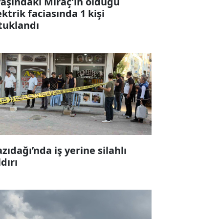
yaşındaki Miraç'ın öldüğü
ektrik faciasında 1 kişi
tuklandı
zıdağı’nda iş yerine silahlı
ldırı