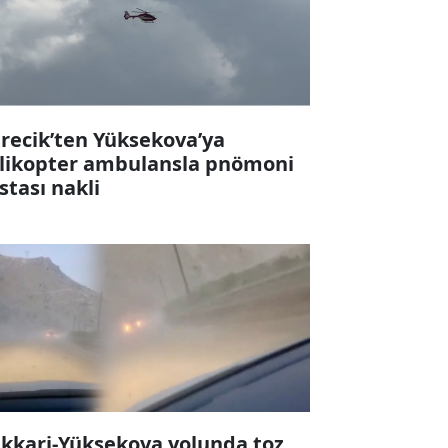
recik’ten Yüksekova’ya
likopter ambulansla pnömoni
stası nakli
kkari-Yüksekova yolunda toz