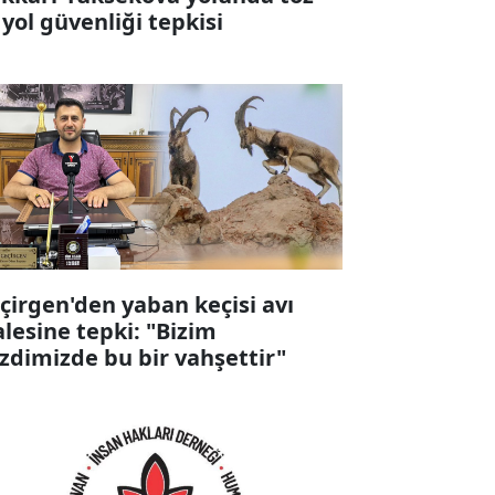
 yol güvenliği tepkisi
çirgen'den yaban keçisi avı
alesine tepki: "Bizim
zdimizde bu bir vahşettir"