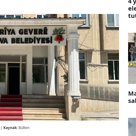
4 
el
tu
Ma
sa
 |
Kaynak:
Bülten