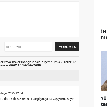
İH
ma
r veya imalar, inançlara saldırı içeren, imla kuralları ile
orumlar
onaylanmamaktadır
.
Mayıs 2025 12:04
Yü
du da bir de siz kesin . Hangi yüzyılda yaşıyoruz sayın
ta