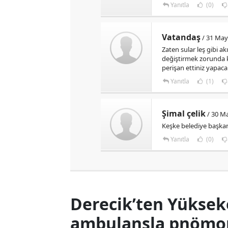
Yanıtla
(0)
Vatandaş
/ 31 May
Zaten sular leş gibi ak
değiştirmek zorunda k
perişan ettiniz yapa
Yanıtla
(1)
Şimal çelik
/ 30 Ma
Keşke belediye başkan
Yanıtla
(0)
Derecik’ten Yüksek
ambulansla pnömoni