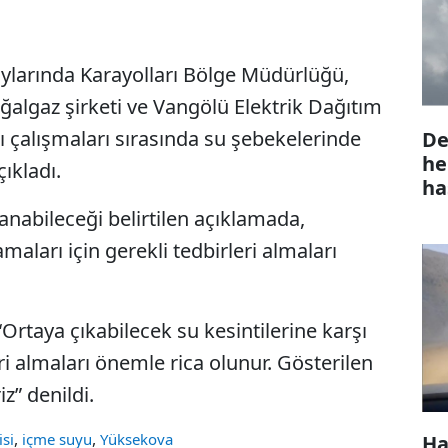
aylarında Karayolları Bölge Müdürlüğü,
ğalgaz şirketi ve Vangölü Elektrik Dağıtım
ı çalışmaları sırasında su şebekelerinde
De
he
ıkladı.
ha
anabileceği belirtilen açıklamada,
ları için gerekli tedbirleri almaları
Ortaya çıkabilecek su kesintilerine karşı
ri almaları önemle rica olunur. Gösterilen
z” denildi.
,
,
isi
içme suyu
Yüksekova
Ha