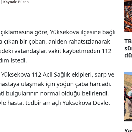
 |
Kaynak:
Bülten
çıklamasına göre, Yüksekova ilçesine bağlı
TB
 çıkan bir çoban, aniden rahatsızlanarak
sü
edeki vatandaşlar, vakit kaybetmeden 112
dü
dım istedi.
ma
Yüksekova 112 Acil Sağlık ekipleri, sarp ve
 hastaya ulaşmak için yoğun çaba harcadı.
ti bulgularının normal olduğu belirlendi.
e hasta, tedbir amaçlı Yüksekova Devlet
Ya