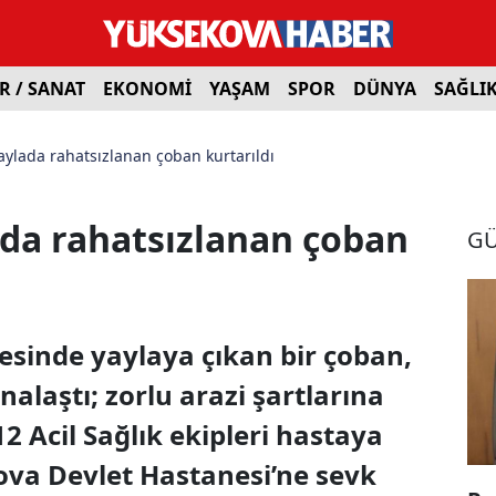
R / SANAT
EKONOMİ
YAŞAM
SPOR
DÜNYA
SAĞLI
aylada rahatsızlanan çoban kurtarıldı
da rahatsızlanan çoban
G
esinde yaylaya çıkan bir çoban,
alaştı; zorlu arazi şartlarına
 Acil Sağlık ekipleri hastaya
va Devlet Hastanesi’ne sevk