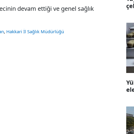
çe
cinin devam ettiği ve genel sağlık
,
an
Hakkari İl Sağlık Müdürlüğü
Yü
el