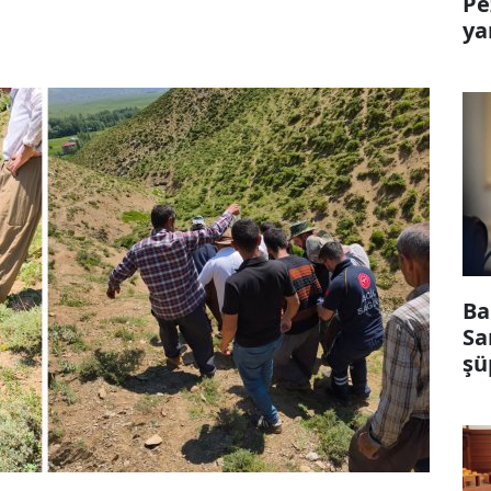
Pe
ya
Ba
Sa
şü