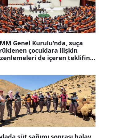
MM Genel Kurulu'nda, suça
rüklenen çocuklara ilişkin
zenlemeleri de içeren teklifin 6
ddesi kabul edildi
ylada süt sağımı sonrası halay