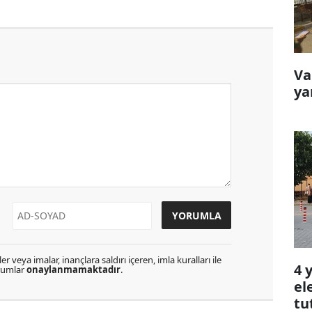
Va
ya
r veya imalar, inançlara saldırı içeren, imla kuralları ile
4 
orumlar
onaylanmamaktadır
.
el
tu