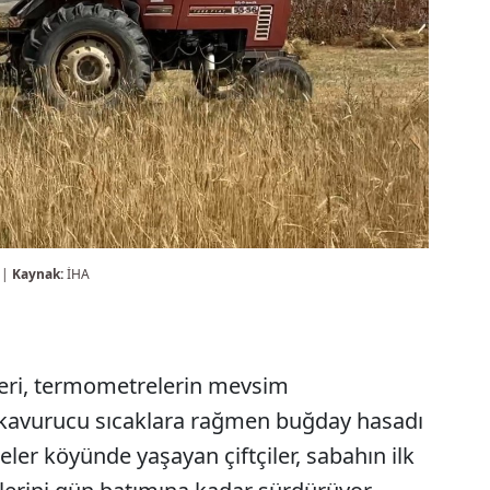
 |
Kaynak:
İHA
ileri, termometrelerin mevsim
i kavurucu sıcaklara rağmen buğday hasadı
edeler köyünde yaşayan çiftçiler, sabahın ilk