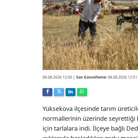
08.08.2026 12:50
|
Son Güncelleme:
08.08.2026 12:51
Yüksekova ilçesinde tarım üretic
normallerinin üzerinde seyrettiğ
için tarlalara indi. İlçeye bağlı D