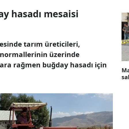
y hasadı mesaisi
sinde tarım üreticileri,
normallerinin üzerinde
lara rağmen buğday hasadı için
Ma
sa