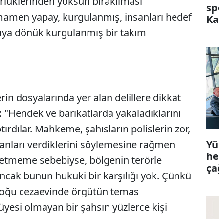
rlüklerinden yoksun bırakılması
sp
Tamamen yapay, kurgulanmış, insanları hedef
Ka
ya dönük kurgulanmış bir takım
in dosyalarında yer alan delillere dikkat
: "Hendek ve barikatlarda yakaladıklarını
aptırdılar. Mahkeme, şahısların polislerin zor,
Yü
yanları verdiklerini söylemesine rağmen
he
 etmeme sebebiyse, bölgenin terörle
ça
ncak bunun hukuki bir karşılığı yok. Çünkü
 çoğu cezaevinde örgütün temas
 üyesi olmayan bir şahsın yüzlerce kişi