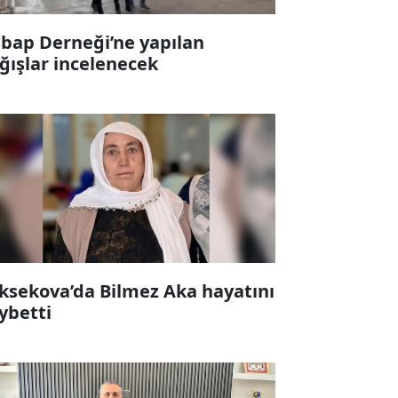
bap Derneği’ne yapılan
ğışlar incelenecek
ksekova’da Bilmez Aka hayatını
ybetti