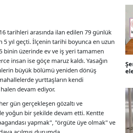
 tarihleri arasında ilan edilen 79 günlük
5 yıl geçti. İlçenin tarihi boyunca en uzun
5 binin üzerinde ev ve iş yeri tamamen
erce insan ise göçe maruz kaldı. Yasağın
Şe
enlerin büyük bölümü yeniden dönüş
el
mahallelerde yurttaşların kendi
i halen devam ediyor.
r gün gerçekleşen gözaltı ve
 de yoğun bir şekilde devam etti. Kentte
opagandası yapmak", "örgüte üye olmak" ve
 dava açılmış durumda.