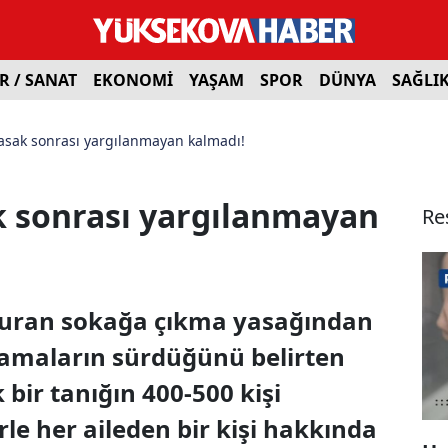
R / SANAT
EKONOMİ
YAŞAM
SPOR
DÜNYA
SAĞLI
asak sonrası yargılanmayan kalmadı!
k sonrası yargılanmayan
Re
lduran sokağa çıkma yasağından
lamaların sürdüğünü belirten
bir tanığın 400-500 kişi
rle her aileden bir kişi hakkında