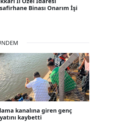
kkari İl Özel İdaresi
safirhane Binası Onarım İşi
ÜNDEM
lama kanalına giren genç
yatını kaybetti