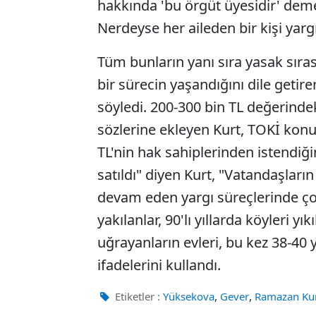
hakkında 'bu örgüt üyesidir' deme
Nerdeyse her aileden bir kişi yargı
Tüm bunların yanı sıra yasak sır
bir sürecin yaşandığını dile getiren
söyledi. 200-300 bin TL değerindeki
sözlerine ekleyen Kurt, TOKİ konutl
TL'nin hak sahiplerinden istendiğin
satıldı" diyen Kurt, "Vatandaşların
devam eden yargı süreçlerinde çok 
yakılanlar, 90'lı yıllarda köyleri y
uğrayanların evleri, bu kez 38-40 y
ifadelerini kullandı.
,
,
Etiketler :
Yüksekova
Gever
Ramazan Ku