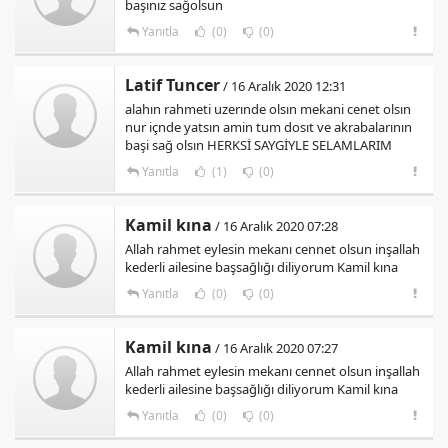
başınız sağolsun
Yanıtla
(0)
(0)
Latif Tuncer
/ 16 Aralık 2020 12:31
alahın rahmeti uzerınde olsın mekani cenet olsın
nur içnde yatsın amin tum dosıt ve akrabalarının
başi sağ olsın HERKSİ SAYGİYLE SELAMLARIM
Yanıtla
(1)
(0)
Kamil kına
/ 16 Aralık 2020 07:28
Allah rahmet eylesin mekanı cennet olsun inşallah
kederli ailesine başsağlığı diliyorum Kamil kına
Yanıtla
(0)
(0)
Kamil kına
/ 16 Aralık 2020 07:27
Allah rahmet eylesin mekanı cennet olsun inşallah
kederli ailesine başsağlığı diliyorum Kamil kına
Yanıtla
(0)
(0)