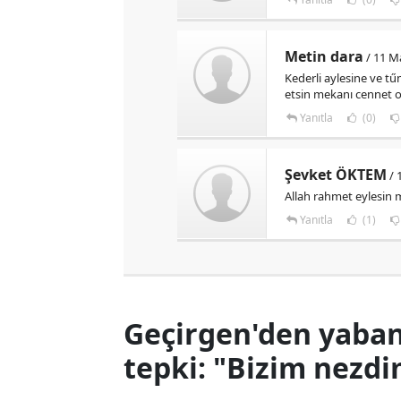
Metin dara
/ 11 M
Kederli aylesine ve tű
etsin mekanı cennet 
Yanıtla
(0)
Şevket ÖKTEM
/ 
Allah rahmet eylesin 
Yanıtla
(1)
Geçirgen'den yaban 
tepki: "Bizim nezdi