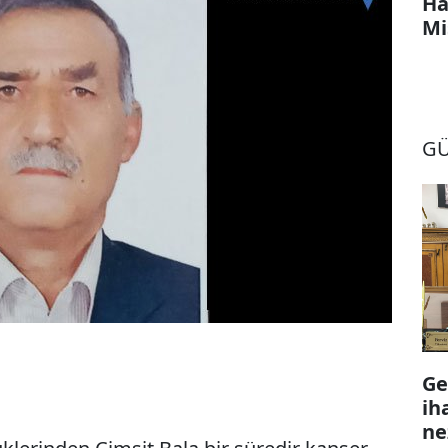
Ha
Mi
G
Ge
ih
ne