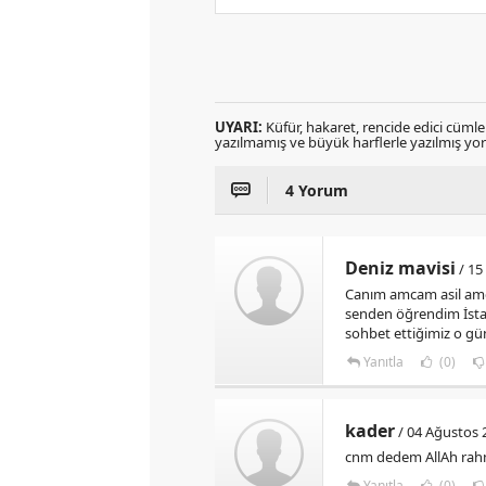
UYARI:
Küfür, hakaret, rencide edici cümlele
yazılmamış ve büyük harflerle yazılmış y
4 Yorum
Deniz mavisi
/ 15
Canım amcam asil amc
senden öğrendim İstan
sohbet ettiğimiz o 
Yanıtla
(0)
kader
/ 04 Ağustos 
cnm dedem AllAh rahm
Yanıtla
(0)