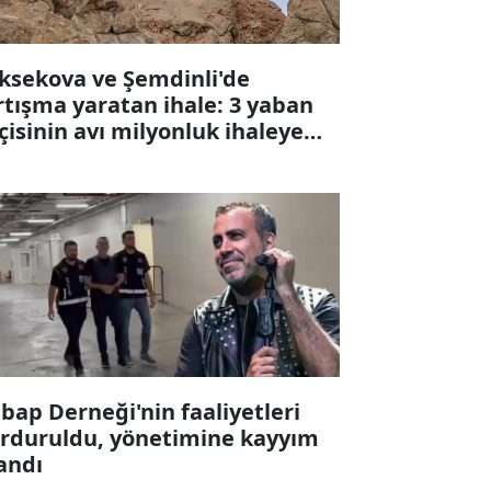
ksekova ve Şemdinli'de
rtışma yaratan ihale: 3 yaban
çisinin avı milyonluk ihaleye
karıldı
bap Derneği'nin faaliyetleri
rduruldu, yönetimine kayyım
andı