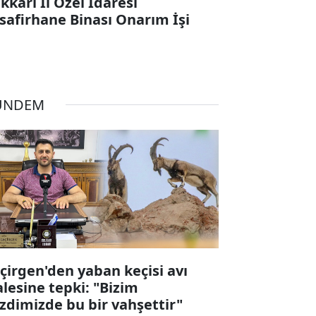
kkari İl Özel İdaresi
safirhane Binası Onarım İşi
ÜNDEM
çirgen'den yaban keçisi avı
alesine tepki: "Bizim
zdimizde bu bir vahşettir"