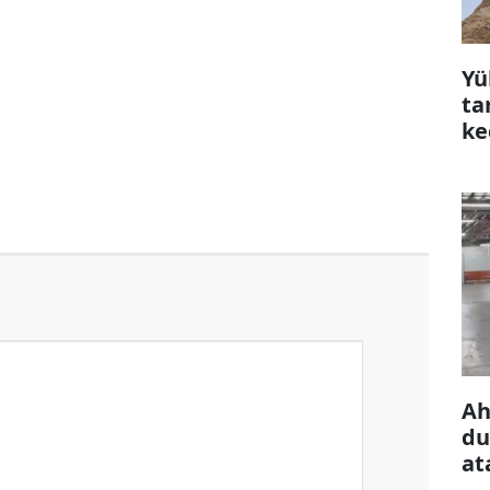
Yü
ta
ke
çı
Ah
du
at