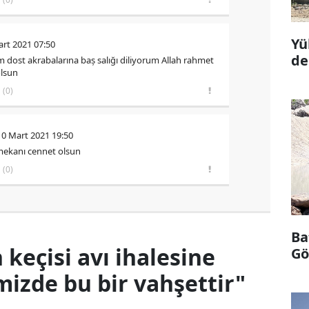
Yü
art 2021 07:50
de
m dost akrabalarına baș salığı diliyorum Allah rahmet
olsun
(0)
10 Mart 2021 19:50
mekanı cennet olsun
(0)
Ba
keçisi avı ihalesine
Göl
mizde bu bir vahşettir"