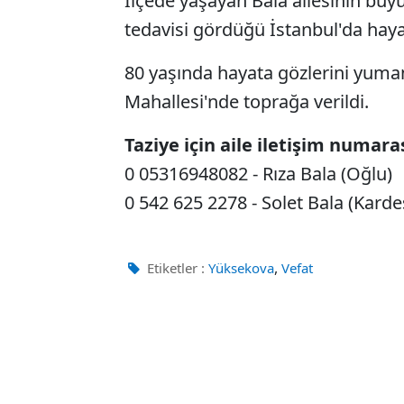
İlçede yaşayan Bala ailesinin büy
tedavisi gördüğü İstanbul'da hayat
80 yaşında hayata gözlerini yum
Mahallesi'nde toprağa verildi.
Taziye için aile iletişim numaras
0 05316948082 - Rıza Bala (Oğlu)
0 542 625 2278 - Solet Bala (Karde
,
Etiketler :
Yüksekova
Vefat