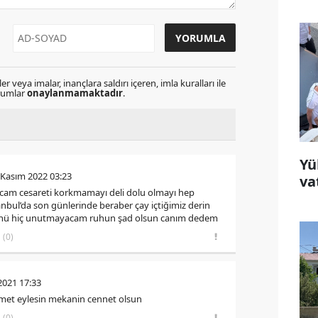
r veya imalar, inançlara saldırı içeren, imla kuralları ile
orumlar
onaylanmamaktadır
.
Yü
 Kasım 2022 03:23
va
am cesareti korkmamayı deli dolu olmayı hep
bul’da son günlerinde beraber çay içtiğimiz derin
günü hiç unutmayacam ruhun şad olsun canım dedem
(0)
2021 17:33
et eylesin mekanin cennet olsun
(0)