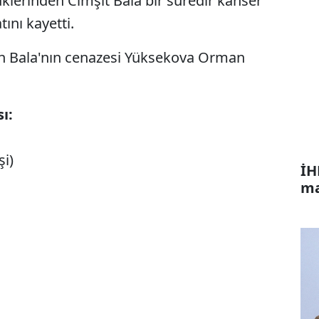
üklerinden Cimşit Bala bir süredir kanser
ını kayetti.
an Bala'nın cenazesi Yüksekova Orman
ı:
şi)
İH
ma