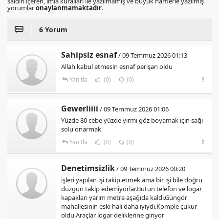
saldırı içeren, imla kuralları ile yazılmamış ve büyük harflerle yazılmış
yorumlar
onaylanmamaktadır
.
6 Yorum
Sahipsiz esnaf
/ 09 Temmuz 2026 01:13
Allah kabul etmesin esnaf perişan oldu
Yanıtla
(0)
(0)
Gewerliiii
/ 09 Temmuz 2026 01:06
Yüzde 80 cebe yüzde yirmi göz boyamak için sağı
solu onarmak
Yanıtla
(0)
(0)
Denetimsizlik
/ 09 Temmuz 2026 00:20
işleri yapılan işi takip etmek ama bir işi bile doğru
düzgün takip edemiyorlar.Bütün telefon ve logar
kapakları yarım metre aşağıda kaldı.Güngör
mahallesinin eski hali daha iyiydi.Komple çukur
oldu.Araçlar logar deliklerine giriyor