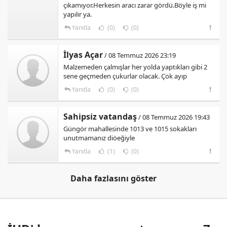
çıkamıyor.Herkesin aracı zarar gördü.Böyle iş mi
yapılır ya.
Yanıtla
(0)
(0)
İlyas Açar
/ 08 Temmuz 2026 23:19
Malzemeden çalmışlar her yolda yaptıkları gibi 2
sene geçmeden çukurlar olacak. Çok ayıp
Yanıtla
(0)
(0)
Sahipsiz vatandaş
/ 08 Temmuz 2026 19:43
Güngör mahallesinde 1013 ve 1015 sokakları
unutmamanız diöeğiyle
Yanıtla
(1)
(0)
Daha fazlasını göster