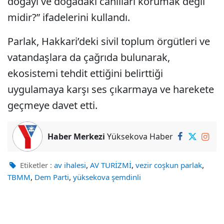
doğayı ve doğadaki canlıları korumak değil
midir?” ifadelerini kullandı.
Parlak, Hakkari’deki sivil toplum örgütleri ve
vatandaşlara da çağrıda bulunarak,
ekosistemi tehdit ettiğini belirttiği
uygulamaya karşı ses çıkarmaya ve harekete
geçmeye davet etti.
Haber Merkezi
Yüksekova Haber
,
,
,
Etiketler :
av ihalesi
AV TURİZMİ
vezir coşkun parlak
,
,
TBMM
Dem Parti
yüksekova şemdinli