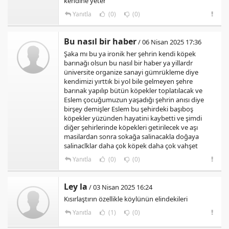
kendine yeter
Yanıtla
(0)
(0)
Bu nasıl bir haber
/ 06 Nisan 2025 17:36
Şaka mı bu ya ironik her şehrin kendi köpek
barınağı olsun bu nasıl bir haber ya yillardr
üniversite organize sanayi gümrükleme diye
kendimizi yırttık bi yol bile gelmeyen şehre
barınak yapılıp bütün köpekler toplatılacak ve
Eslem çocuğumuzun yaşadığı şehrin anısı diye
birşey demişler Eslem bu şehirdeki başıboş
köpekler yüzünden hayatini kaybetti ve şimdi
diğer şehirlerinde köpekleri getirilecek ve aşı
masilardan sonra sokağa salinacakla doğaya
salinaclklar daha çok köpek daha çok vahşet
Yanıtla
(0)
(0)
Ley la
/ 03 Nisan 2025 16:24
Kısırlaştırın özellikle köylünün elindekileri
Yanıtla
(1)
(0)