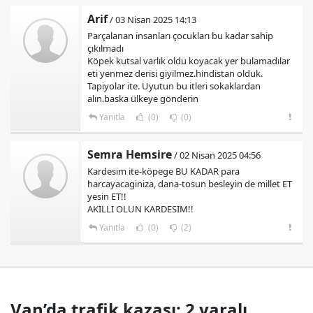
Arif
/ 03 Nisan 2025 14:13
Parçalanan insanları çocukları bu kadar sahip
çıkılmadı
Köpek kutsal varlık oldu koyacak yer bulamadılar
eti yenmez derisi giyilmez.hindistan olduk.
Tapiyolar ite. Uyutun bu itleri sokaklardan
alın.baska ülkeye gönderin
Yanıtla
(0)
(0)
Semra Hemsire
/ 02 Nisan 2025 04:56
Kardesim ite-köpege BU KADAR para
harcayacaginiza, dana-tosun besleyin de millet ET
yesin ET!!
AKILLI OLUN KARDESIM!!
Yanıtla
(0)
(2)
Van’da trafik kazası: 2 yaralı