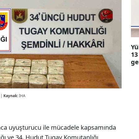
Yü
13
ge
 |
Kaynak:
İHA
nca uyuşturucu ile mücadele kapsamında
ğı ve 34. Hudut Tugay Komutanlığı