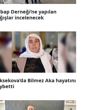
bap Derneği’ne yapılan
ğışlar incelenecek
ksekova’da Bilmez Aka hayatını
ybetti