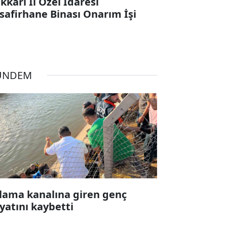
kkari İl Özel İdaresi
safirhane Binası Onarım İşi
ÜNDEM
lama kanalına giren genç
yatını kaybetti