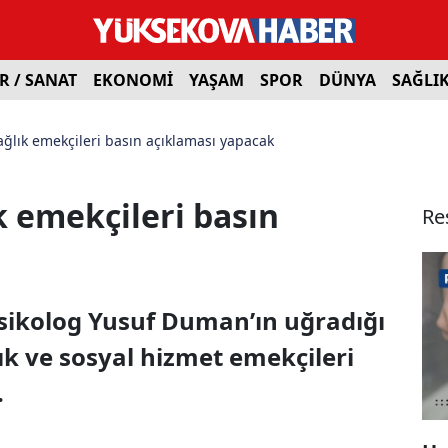
R / SANAT
EKONOMİ
YAŞAM
SPOR
DÜNYA
SAĞLI
ağlık emekçileri basın açıklaması yapacak
k emekçileri basın
Re
sikolog Yusuf Duman’ın uğradığı
lık ve sosyal hizmet emekçileri
.