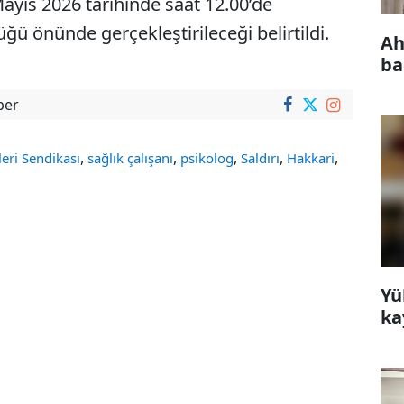
ayıs 2026 tarihinde saat 12.00’de
 önünde gerçekleştirileceği belirtildi.
Ah
ba
ber
,
,
,
,
,
eri Sendikası
sağlık çalışanı
psikolog
Saldırı
Hakkari
Yü
ka