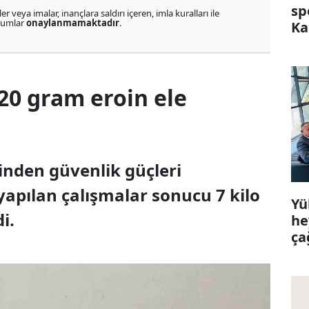
sp
r veya imalar, inançlara saldırı içeren, imla kuralları ile
orumlar
onaylanmamaktadır
.
Ka
720 gram eroin ele
sinden güvenlik güçleri
yapılan çalışmalar sonucu 7 kilo
Yü
i.
he
ça