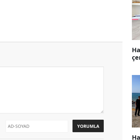
Ha
çe
Ha