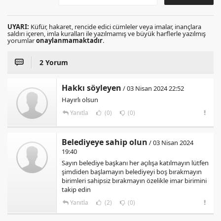
UYARI:
Küfür, hakaret, rencide edici cümleler veya imalar, inançlara
saldırı içeren, imla kuralları ile yazılmamış ve büyük harflerle yazılmış
yorumlar
onaylanmamaktadır
.
2 Yorum
Hakkı söyleyen
/ 03 Nisan 2024 22:52
Hayırlı olsun
Yanıtla
(0)
(0)
Belediyeye sahip olun
/ 03 Nisan 2024
19:40
Sayın belediye başkanı her açılışa katılmayın lütfen
şimdiden başlamayın belediyeyi boş bırakmayın
birimleri sahipsiz bırakmayın özelikle imar birimini
takip edin
Yanıtla
(2)
(0)