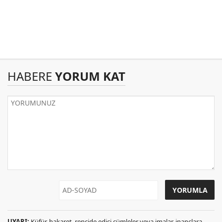
HABERE
YORUM KAT
UYARI:
Küfür, hakaret, rencide edici cümleler veya imalar, inançlara