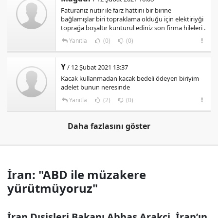
Faturanız nutır ile farz hattını bir birine
bağlamışlar biri topraklama olduğu için elektiriyği
toprağa boşaltır kunturul ediniz son firma hileleri .
Yanıtla
(0)
(0)
Y
/ 12 Şubat 2021 13:37
Kacak kullanmadan kacak bedeli ödeyen biriyim
adelet bunun neresinde
Yanıtla
(2)
(0)
Daha fazlasını göster
İran: "ABD ile müzakere
yürütmüyoruz"
İran Dışişleri Bakanı Abbas Arakçi, İran’ın