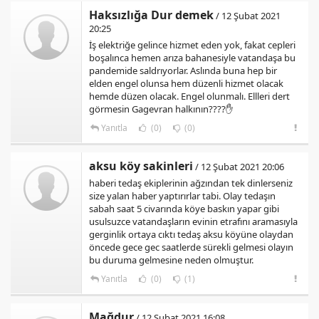
Haksızlığa Dur demek
/ 12 Şubat 2021
20:25
İş elektriğe gelince hizmet eden yok, fakat cepleri
boşalınca hemen arıza bahanesiyle vatandaşa bu
pandemide saldrıyorlar. Aslında buna hep bir
elden engel olunsa hem düzenli hizmet olacak
hemde düzen olacak. Engel olunmalı. Ellleri dert
görmesin Gagevran halkının????✋
Yanıtla
(0)
(0)
aksu köy sakinleri
/ 12 Şubat 2021 20:06
haberi tedaş ekiplerinin ağzından tek dinlerseniz
size yalan haber yaptırırlar tabi. Olay tedaşın
sabah saat 5 civarında köye baskın yapar gibi
usulsuzce vatandaşların evinin etrafını aramasıyla
gerginlik ortaya cıktı tedaş aksu köyüne olaydan
öncede gece gec saatlerde sürekli gelmesi olayın
bu duruma gelmesine neden olmuştur.
Yanıtla
(0)
(1)
Mağdur
/ 12 Şubat 2021 16:08