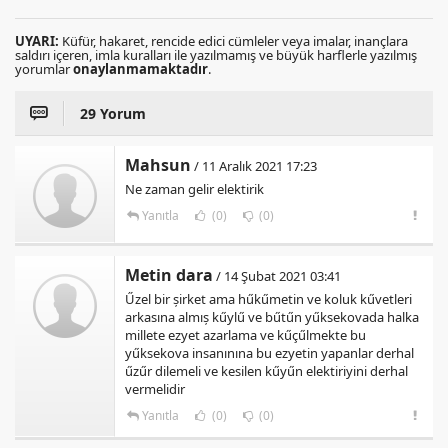
UYARI:
Küfür, hakaret, rencide edici cümleler veya imalar, inançlara
saldırı içeren, imla kuralları ile yazılmamış ve büyük harflerle yazılmış
yorumlar
onaylanmamaktadır
.
29 Yorum
Mahsun
/ 11 Aralık 2021 17:23
Ne zaman gelir elektirik
Yanıtla
(0)
(0)
Metin dara
/ 14 Şubat 2021 03:41
Űzel bir șirket ama hűkűmetin ve koluk kűvetleri
arkasına almıș kűylű ve bűtűn yűksekovada halka
millete ezyet azarlama ve kűçűlmekte bu
yűksekova insanınına bu ezyetin yapanlar derhal
űzűr dilemeli ve kesilen kűyűn elektiriyini derhal
vermelidir
Yanıtla
(0)
(0)