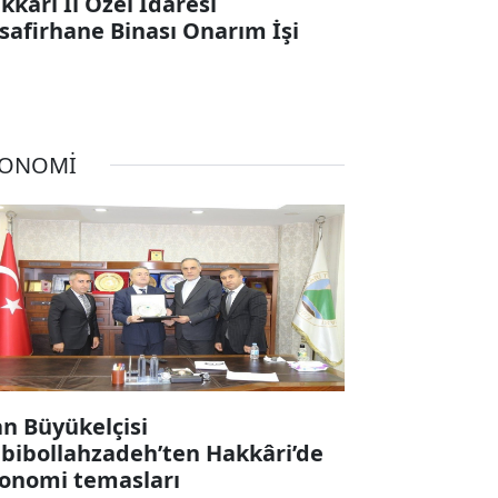
kkari İl Özel İdaresi
safirhane Binası Onarım İşi
KONOMİ
an Büyükelçisi
bibollahzadeh’ten Hakkâri’de
onomi temasları