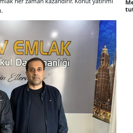
emlak her zaman kazandırır. Konut yatırımı
Me
tu
.