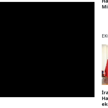
Ha
Mi
E
İr
Ha
ek