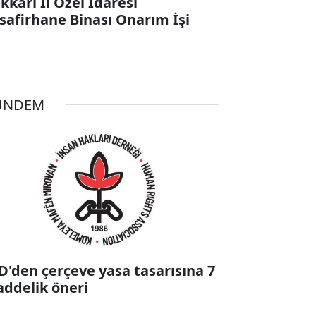
kkari İl Özel İdaresi
safirhane Binası Onarım İşi
ÜNDEM
D'den çerçeve yasa tasarısına 7
ddelik öneri