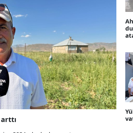
Ah
du
at
Yü
arttı
va