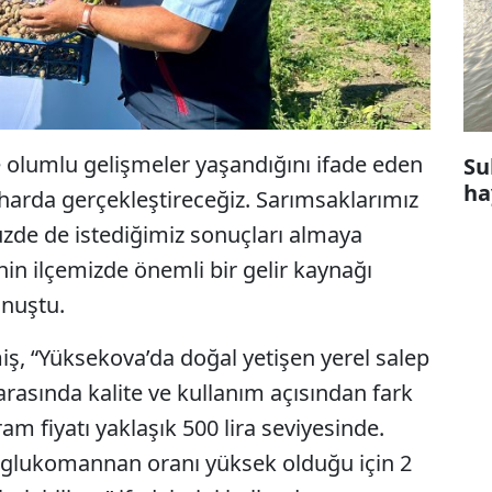
 olumlu gelişmeler yaşandığını ifade eden
Su
ha
harda gerçekleştireceğiz. Sarımsaklarımız
üzde de istediğimiz sonuçları almaya
inin ilçemizde önemli bir gelir kaynağı
onuştu.
iş, “Yüksekova’da doğal yetişen yerel salep
i arasında kalite ve kullanım açısından fark
am fiyatı yaklaşık 500 lira seviyesinde.
ise glukomannan oranı yüksek olduğu için 2