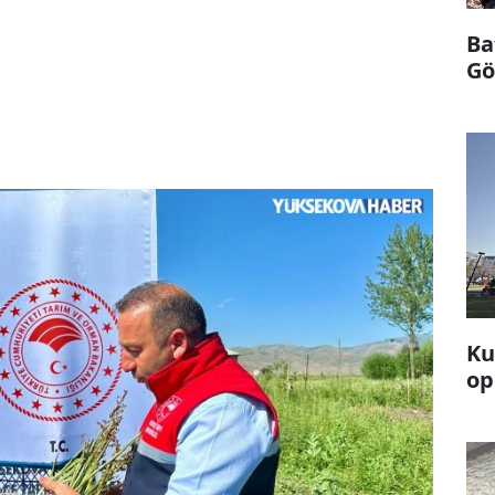
Ba
Göl
Ku
op