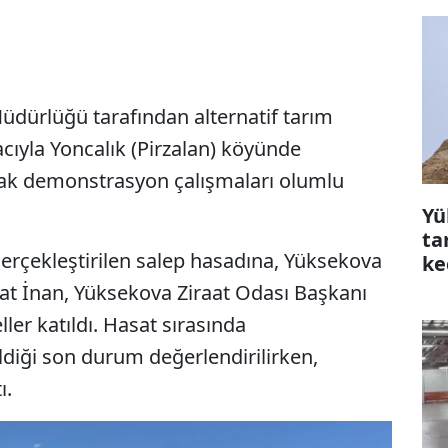
dürlüğü tarafından alternatif tarım
acıyla Yoncalık (Pirzalan) köyünde
sak demonstrasyon çalışmaları olumlu
Yü
ta
 gerçekleştirilen salep hasadına, Yüksekova
ke
çı
t İnan, Yüksekova Ziraat Odası Başkanı
ler katıldı. Hasat sırasında
diği son durum değerlendirilirken,
ı.