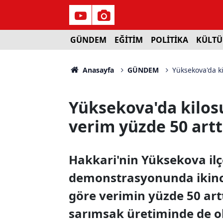
GÜNDEM
EĞİTİM
POLİTİKA
KÜLTÜ
Anasayfa
GÜNDEM
Yüksekova'da ki
Yüksekova'da kilosu
verim yüzde 50 artt
Hakkari'nin Yüksekova ilç
demonstrasyonunda ikinci 
göre verimin yüzde 50 arttı
sarımsak üretiminde de o