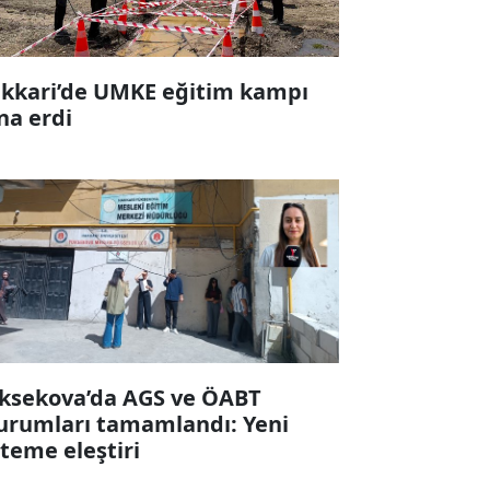
kkari’de UMKE eğitim kampı
na erdi
ksekova’da AGS ve ÖABT
urumları tamamlandı: Yeni
steme eleştiri