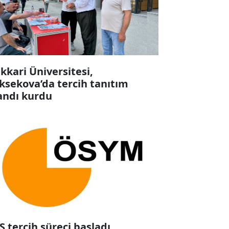
kkari Üniversitesi,
ksekova’da tercih tanıtım
andı kurdu
S tercih süreci başladı