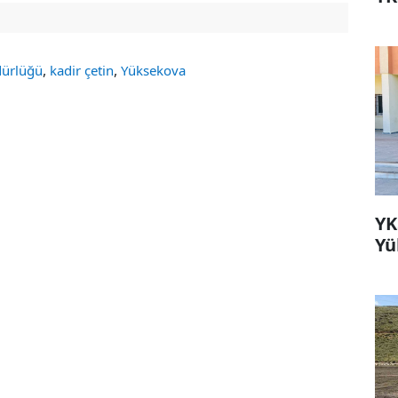
,
,
dürlüğü
kadir çetin
Yüksekova
YK
Yü