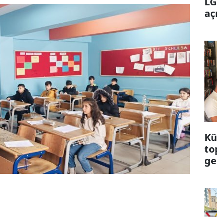
LG
aç
Kü
to
ge