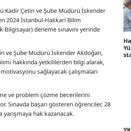
rü Kadir Çetin ve Şube Müdürü İskender
en 2024 İstanbul-Hakkari Bilim
k-Bilgisayar) deneme sınavını yerinde
Ha
Yü
etin ve Şube Müdürü İskender Akdoğan,
st
lımı hakkında yetkililerden bilgi alarak,
li motivasyonu sağlayacak çalışmaları
nme ve problem çözme becerilerini
or. Sınavda başarı gösteren öğrenciler, 28
da yarışmaya hak kazanacak.
YK