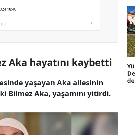
2024 18:40
(0)
z Aka hayatını kaybetti
Yü
De
de
esinde yaşayan Aka ailesinin
i Bilmez Aka, yaşamını yitirdi.