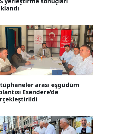
S yerleştirme sonuçları
ıklandı
tüphaneler arası eşgüdüm
plantısı Esendere’de
rçekleştirildi