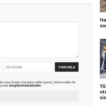
Ha
so
r veya imalar, inançlara saldırı içeren, imla kuralları ile
Yü
orumlar
onaylanmamaktadır
.
ot
si