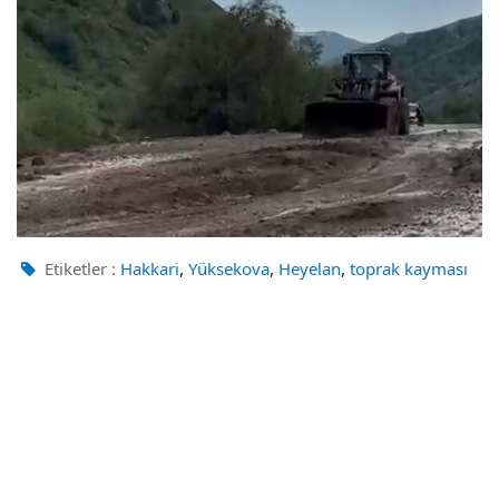
,
,
,
Etiketler :
Hakkari
Yüksekova
Heyelan
toprak kayması