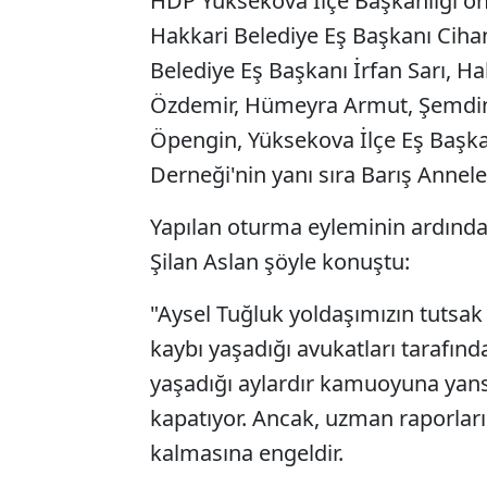
HDP Yüksekova İlçe Başkanlığı ö
Hakkari Belediye Eş Başkanı Cih
Belediye Eş Başkanı İrfan Sarı, H
Özdemir, Hümeyra Armut, Şemdinl
Öpengin, Yüksekova İlçe Eş Başka
Derneği'nin yanı sıra Barış Annele
Yapılan oturma eyleminin ardınd
Şilan Aslan şöyle konuştu:
"Aysel Tuğluk yoldaşımızın tutsak 
kaybı yaşadığı avukatları tarafınd
yaşadığı aylardır kamuoyuna yansı
kapatıyor. Ancak, uzman raporlar
kalmasına engeldir.