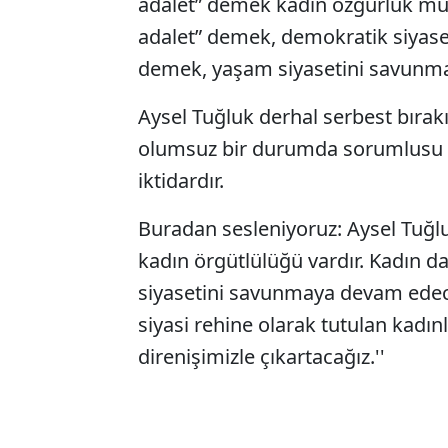
adalet” demek kadın özgürlük müc
adalet” demek, demokratik siyaset
demek, yaşam siyasetini savunma
Aysel Tuğluk derhal serbest bırak
olumsuz bir durumda sorumlusu b
iktidardır.
Buradan sesleniyoruz: Aysel Tuğlu
kadın örgütlülüğü vardır. Kadın d
siyasetini savunmaya devam edece
siyasi rehine olarak tutulan kadı
direnişimizle çıkartacağız.''