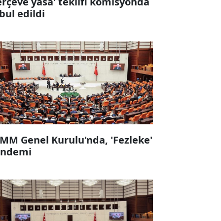
erçeve yasa' teklifi komisyonda
bul edildi
MM Genel Kurulu'nda, 'Fezleke'
ndemi