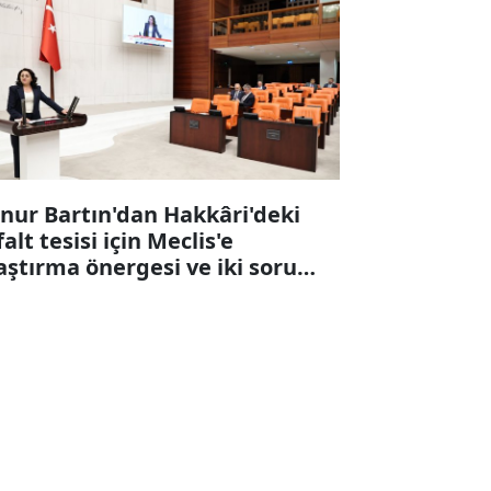
nur Bartın'dan Hakkâri'deki
falt tesisi için Meclis'e
aştırma önergesi ve iki soru
ergesi