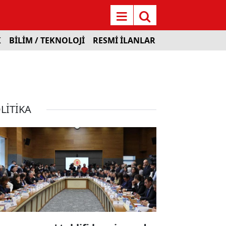
K
BİLİM / TEKNOLOJİ
RESMİ İLANLAR
LİTİKA