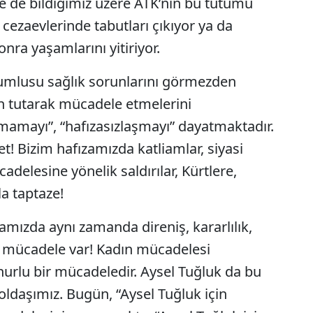
rde de bildiğimiz üzere ATK’nin bu tutumu
n cezaevlerinde tabutları çıkıyor ya da
onra yaşamlarını yitiriyor.
orumlusu sağlık sorunlarını görmezden
in tutarak mücadele etmelerini
mamayı”, “hafızasızlaşmayı” dayatmaktadır.
et! Bizim hafızamızda katliamlar, siyasi
delesine yönelik saldırılar, Kürtlere,
la taptaze!
zamızda aynı zamanda direniş, kararlılık,
en mücadele var! Kadın mücadelesi
nurlu bir mücadeledir. Aysel Tuğluk da bu
ldaşımız. Bugün, “Aysel Tuğluk için