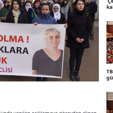
'Ç
ka
TB
gü