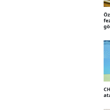
Öz
fe
gö
CH
at