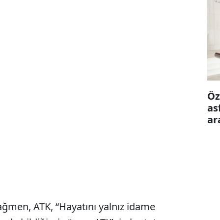
Öz
as
ar
ön
rağmen, ATK, “Hayatını yalnız idame