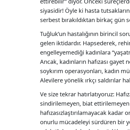
ettirebilir” diyor. Önceki süreçle
siyasidir! Öyle ki hasta tutsakları
serbest bırakıldıktan birkaç gün s
Tuğluk’un hastalığının birincil s
gelen iktidardır. Hapsederek, reh
engelleyemediği kadınlara “yaşat
Ancak, kadınların hafızası gayet n
soykırım operasyonları, kadın müca
Alevilere yönelik ırkçı saldırılar ha
Ve size tekrar hatırlatıyoruz: Hafı
sindirilemeyen, biat ettirilemey
hafızasızlaştırılamayacak kadar o
onurlu mücadeleyi sürdüren bir yo