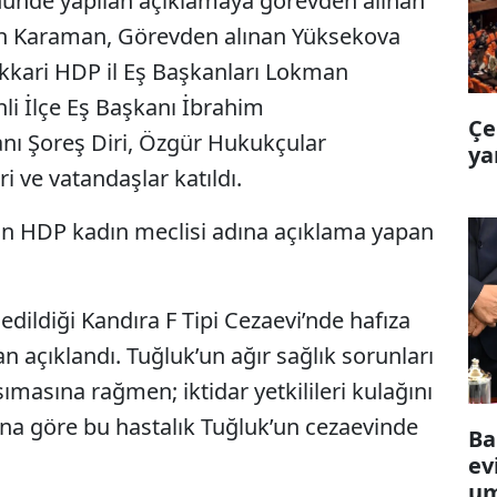
nünde yapılan açıklamaya görevden alınan
an Karaman, Görevden alınan Yüksekova
akkari HDP il Eş Başkanları Lokman
i İlçe Eş Başkanı İbrahim
Çe
nı Şoreş Diri, Özgür Hukukçular
ya
ri ve vatandaşlar katıldı.
an HDP kadın meclisi adına açıklama yapan
edildiği Kandıra F Tipi Cezaevi’nde hafıza
an açıklandı. Tuğluk’un ağır sağlık sorunları
masına rağmen; iktidar yetkilileri kulağını
ına göre bu hastalık Tuğluk’un cezaevinde
Ba
ev
um