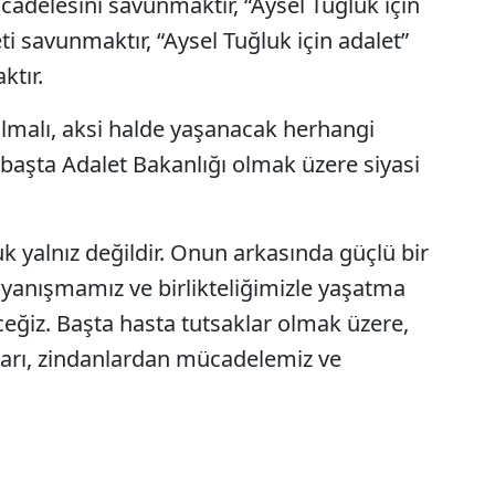
adelesini savunmaktır, “Aysel Tuğluk için
i savunmaktır, “Aysel Tuğluk için adalet”
ktır.
ılmalı, aksi halde yaşanacak herhangi
aşta Adalet Bakanlığı olmak üzere siyasi
k yalnız değildir. Onun arkasında güçlü bir
ayanışmamız ve birlikteliğimizle yaşatma
ğiz. Başta hasta tutsaklar olmak üzere,
nları, zindanlardan mücadelemiz ve