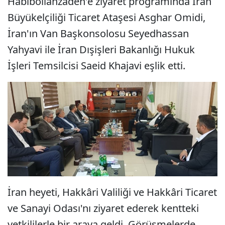
Habibollahzadeh'e ziyaret programında İran
Büyükelçiliği Ticaret Ataşesi Asghar Omidi,
İran'ın Van Başkonsolosu Seyedhassan
Yahyavi ile İran Dışişleri Bakanlığı Hukuk
İşleri Temsilcisi Saeid Khajavi eşlik etti.
İran heyeti, Hakkâri Valiliği ve Hakkâri Ticaret
ve Sanayi Odası'nı ziyaret ederek kentteki
yetkililerle bir araya geldi. Görüşmelerde,