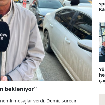
sp
Ka
Yü
he
ça
m bekleniyor”
önemli mesajlar verdi. Demir, sürecin