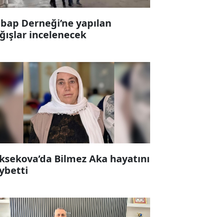
bap Derneği’ne yapılan
ğışlar incelenecek
ksekova’da Bilmez Aka hayatını
ybetti