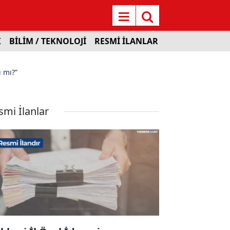
K
BİLİM / TEKNOLOJİ
RESMİ İLANLAR
 mı?”
smi İlanlar