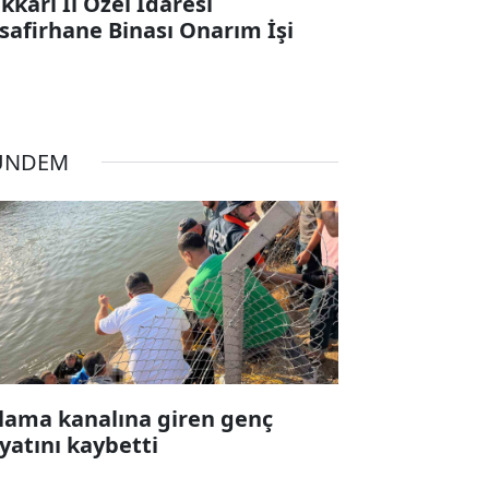
kkari İl Özel İdaresi
safirhane Binası Onarım İşi
ÜNDEM
lama kanalına giren genç
yatını kaybetti