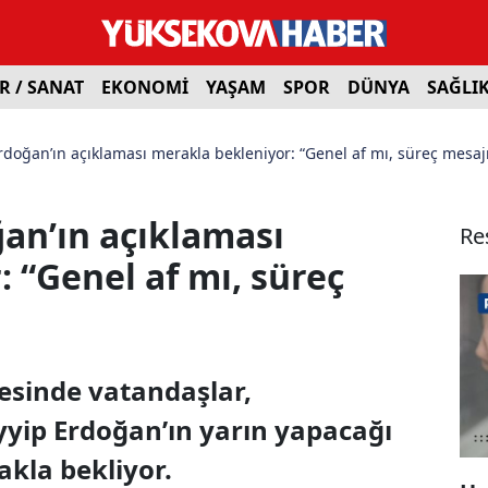
R / SANAT
EKONOMİ
YAŞAM
SPOR
DÜNYA
SAĞLI
doğan’ın açıklaması merakla bekleniyor: “Genel af mı, süreç mesajı
an’ın açıklaması
Re
 “Genel af mı, süreç
esinde vatandaşlar,
ip Erdoğan’ın yarın yapacağı
kla bekliyor.