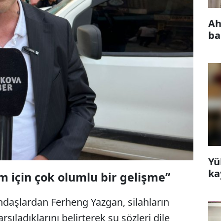
Ah
ba
Yü
ka
im için çok olumlu bir gelişme”
daşlardan Ferheng Yazgan, silahların
şıladıklarını belirterek şu sözleri dile