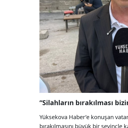
“Silahların bırakılması biz
Yüksekova Haber’e konuşan vatan
bırakılmasını büyük bir sevinçle kar