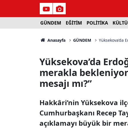
GÜNDEM
EĞİTİM
POLİTİKA
KÜLTÜ
Anasayfa
GÜNDEM
Yüksekova’da Er
Yüksekova’da Erdoğ
merakla bekleniyor:
mesajı mı?”
Hakkâri’nin Yüksekova ilç
Cumhurbaşkanı Recep Tayy
açıklamayı büyük bir mera