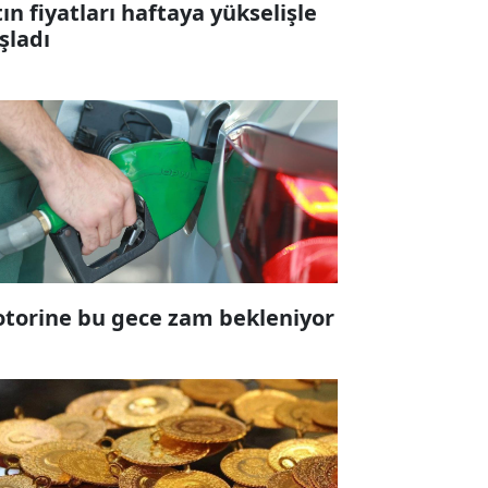
tın fiyatları haftaya yükselişle
şladı
torine bu gece zam bekleniyor