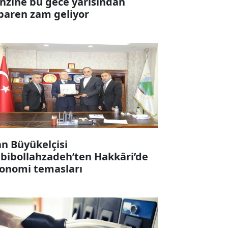
nzine bu gece yarısından
ibaren zam geliyor
an Büyükelçisi
bibollahzadeh’ten Hakkâri’de
onomi temasları