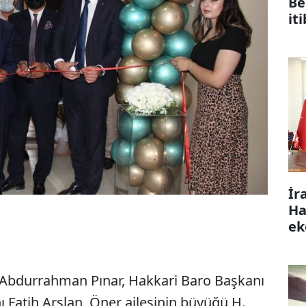
Be
it
İr
Ha
ek
 Abdurrahman Pınar, Hakkari Baro Başkanı
ı Fatih Arslan, Öner ailesinin büyüğü H.