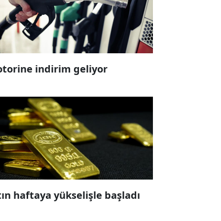
torine indirim geliyor
tın haftaya yükselişle başladı