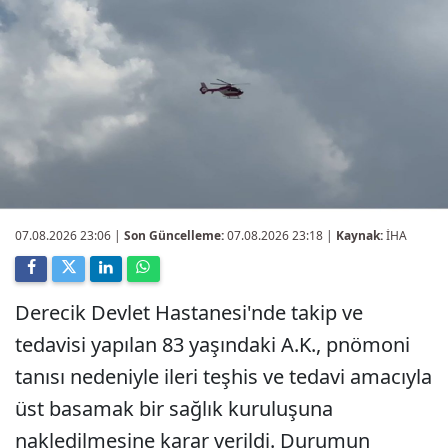
07.08.2026 23:06
|
Son Güncelleme:
07.08.2026 23:18 |
Kaynak:
İHA
Derecik Devlet Hastanesi'nde takip ve
tedavisi yapılan 83 yaşındaki A.K., pnömoni
tanısı nedeniyle ileri teşhis ve tedavi amacıyla
üst basamak bir sağlık kuruluşuna
nakledilmesine karar verildi. Durumun