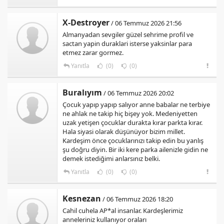
X-Destroyer
/ 06 Temmuz 2026 21:56
Almanyadan sevgiler güzel sehrime profil ve
sactan yapin duraklari isterse yaksinlar para
etmez zarar gormez.
Yanıtla
(0)
(0)
Buralıyım
/ 06 Temmuz 2026 20:02
Çocuk yapıp yapıp salıyor anne babalar ne terbiye
ne ahlak ne takip hiç bişey yok. Medeniyetten
uzak yetişen çocuklar durakta kırar parkta kırar.
Hala siyasi olarak düşünüyor bizim millet.
Kardeşim önce çocuklarınızı takip edin bu yanlış
şu doğru diyin. Bir iki kere parka ailenizle gidin ne
demek istediğimi anlarsınız belki.
Yanıtla
(0)
(0)
Kesnezan
/ 06 Temmuz 2026 18:20
Cahil cuhela AP*al insanlar. Kardeşlerimiz
anneleriniz kullanıyor oraları