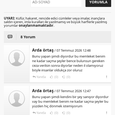
UYARI:
Küfür, hakaret, rencide edici cümleler veya imalar, inançlara
saldırı içeren, imla kuralları ile yazılmamış ve büyük harflerle yazılmış
yorumlar
onaylanmamaktadır
.
8 Yorum
Arda örtaş
/ 07 Temmuz 2026 12:48
Bunu yapan şimdi diyordur bu memleket benim
ne kadar saçma şeyler bence bulunsun gereken
ceza verilsin sonra diyorlar neden il olamıyoruz
böyle insanlar oldukça zor oluruz
Yanıtla
(0)
(0)
Arda örtaş
/ 07 Temmuz 2026 12:47
Bunu yapan şimdi kendini bir şey sanıyor diyordur
vay bu memleket benim ne kadar saçma şeyler bu
yüzden hiç dönmek istemiyorum
Yanıtla
(0)
(0)