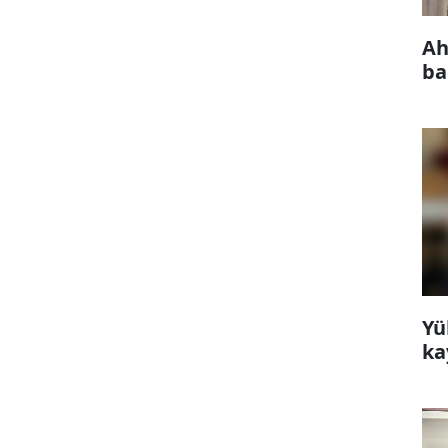
Ah
ba
Yü
ka