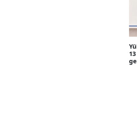
Yü
13
ge