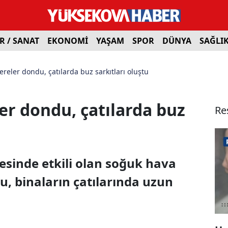
R / SANAT
EKONOMİ
YAŞAM
SPOR
DÜNYA
SAĞLI
reler dondu, çatılarda buz sarkıtları oluştu
er dondu, çatılarda buz
Re
esinde etkili olan soğuk hava
u, binaların çatılarında uzun