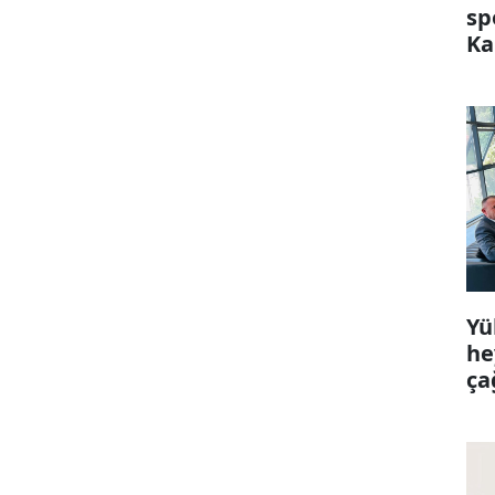
sp
Ka
Yü
he
ça