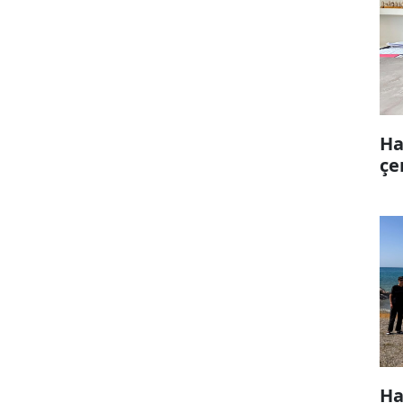
Ha
çe
Ha