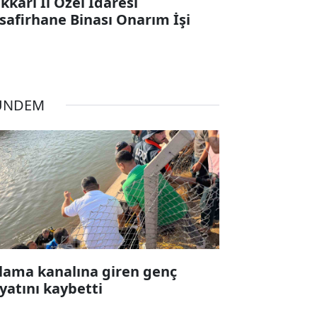
kkari İl Özel İdaresi
safirhane Binası Onarım İşi
ÜNDEM
lama kanalına giren genç
yatını kaybetti