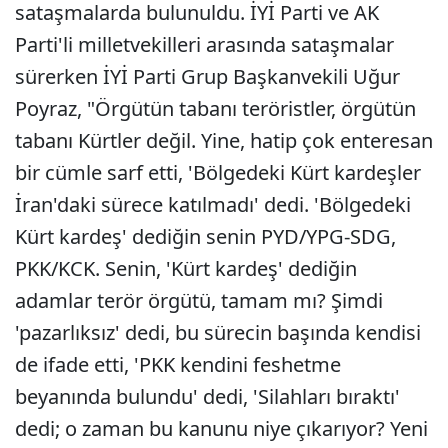
sataşmalarda bulunuldu. İYİ Parti ve AK
Parti'li milletvekilleri arasında sataşmalar
sürerken İYİ Parti Grup Başkanvekili Uğur
Poyraz, "Örgütün tabanı teröristler, örgütün
tabanı Kürtler değil. Yine, hatip çok enteresan
bir cümle sarf etti, 'Bölgedeki Kürt kardeşler
İran'daki sürece katılmadı' dedi. 'Bölgedeki
Kürt kardeş' dediğin senin PYD/YPG-SDG,
PKK/KCK. Senin, 'Kürt kardeş' dediğin
adamlar terör örgütü, tamam mı? Şimdi
'pazarlıksız' dedi, bu sürecin başında kendisi
de ifade etti, 'PKK kendini feshetme
beyanında bulundu' dedi, 'Silahları bıraktı'
dedi; o zaman bu kanunu niye çıkarıyor? Yeni