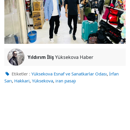
Yıldırım İliş
Yüksekova Haber
,
Etiketler :
Yüksekova Esnaf ve Sanatkarlar Odası
İrfan
,
,
,
Sarı
Hakkari
Yüksekova
iran pasajı