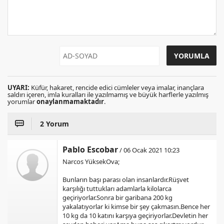
UYARI:
Küfür, hakaret, rencide edici cümleler veya imalar, inançlara
saldırı içeren, imla kuralları ile yazılmamış ve büyük harflerle yazılmış
yorumlar
onaylanmamaktadır
.
2 Yorum
Pablo Escobar
/ 06 Ocak 2021 10:23
Narcos YüksekOva;
Bunların başı parası olan insanlardır.Rüşvet
karşılığı tuttukları adamlarla kilolarca
geçiriyorlar.Sonra bir garibana 200 kg
yakalatıyorlar ki kimse bir şey çakmasın.Bence her
10 kg da 10 katını karşıya geçiriyorlar.Devletin her