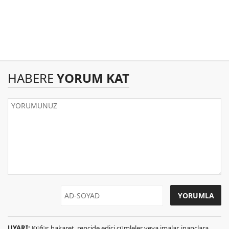
HABERE
YORUM KAT
UYARI:
Küfür, hakaret, rencide edici cümleler veya imalar, inançlara