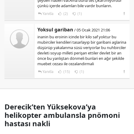
şeyden haberi var.Ama buna ses çıkartmıyordur
çünkü içerde adamları bile vardır bunların.
Yanıtla
(2)
(1)
Yoksul gariban
/ 05 Ocak 2021 21:06
inanin bu eroinin icinde bir kilo saf yoktur bu
mubirciler kendileri tasarlayıp bir garibani aglarina
düşürüp yakalanma süsü veriyorlar bu nuhbirciler
devleti soyup milleti perişan ettiler devlet bir an
önce bu yanlıştan dönmeli bunlari en ağır şekilde
muebet cezası ile cezalandirmali
Yanıtla
(15)
(1)
Derecik’ten Yüksekova’ya
helikopter ambulansla pnömoni
hastası nakli