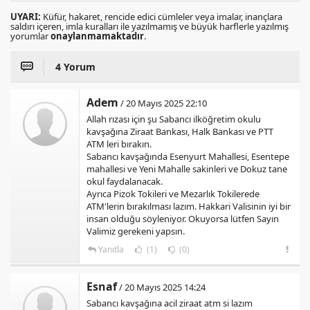
UYARI:
Küfür, hakaret, rencide edici cümleler veya imalar, inançlara
saldırı içeren, imla kuralları ile yazılmamış ve büyük harflerle yazılmış
yorumlar
onaylanmamaktadır
.
4 Yorum
Adem
/ 20 Mayıs 2025 22:10
Allah rızası için şu Sabancı ilköğretim okulu
kavşağına Ziraat Bankası, Halk Bankası ve PTT
ATM leri bırakın.
Sabancı kavşağında Esenyurt Mahallesi, Esentepe
mahallesi ve Yeni Mahalle sakinleri ve Dokuz tane
okul faydalanacak.
Ayrıca Pizok Tokileri ve Mezarlık Tokilerede
ATM'lerin bırakılması lazım. Hakkari Valisinin iyi bir
insan olduğu söyleniyor. Okuyorsa lütfen Sayın
Valimiz gerekeni yapsın.
Yanıtla
(1)
(0)
Esnaf
/ 20 Mayıs 2025 14:24
Sabancı kavşağına acil ziraat atm si lazım