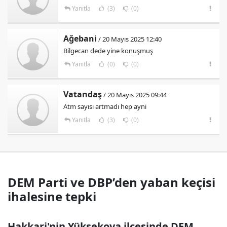
Yanıtla
(3)
(0)
Ağebani
/ 20 Mayıs 2025 12:40
Bilgecan dede yine konuşmuş
Yanıtla
(0)
(0)
Vatandaş
/ 20 Mayıs 2025 09:44
Atm sayısı artmadı hep ayni
Yanıtla
(3)
(0)
DEM Parti ve DBP’den yaban keçisi
ihalesine tepki
Hakkari'nin Yüksekova ilçesinde DEM