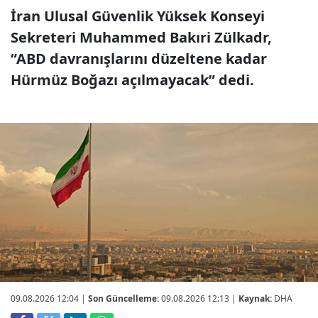
İran Ulusal Güvenlik Yüksek Konseyi
Sekreteri Muhammed Bakıri Zülkadr,
“ABD davranışlarını düzeltene kadar
Hürmüz Boğazı açılmayacak” dedi.
09.08.2026 12:04
|
Son Güncelleme:
09.08.2026 12:13 |
Kaynak:
DHA