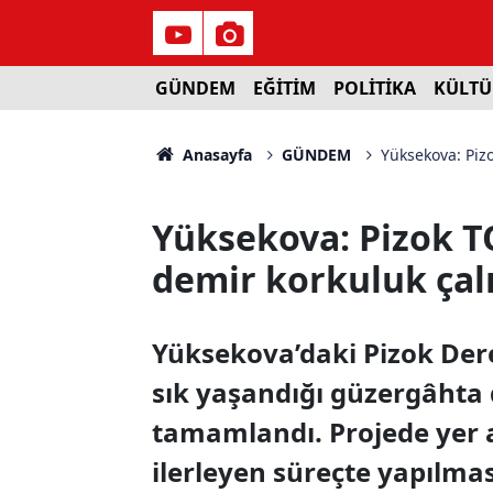
GÜNDEM
EĞİTİM
POLİTİKA
KÜLTÜ
Anasayfa
GÜNDEM
Yüksekova: Pizo
Yüksekova: Pizok TO
demir korkuluk ça
Yüksekova’daki Pizok Der
sık yaşandığı güzergâhta
tamamlandı. Projede yer 
ilerleyen süreçte yapılmas