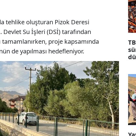
da tehlike oluşturan Pizok Deresi
 Devlet Su İşleri (DSİ) tarafından
jı tamamlanırken, proje kapsamında
TB
sü
ünün de yapılması hedefleniyor.
dü
ma
Ya