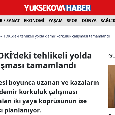
R / SANAT
EKONOMİ
YAŞAM
SPOR
DÜNYA
SAĞLI
k TOKİ’deki tehlikeli yolda demir korkuluk çalışması tamamlandı
Kİ’deki tehlikeli yolda
G
lışması tamamlandı
esi boyunca uzanan ve kazaların
 demir korkuluk çalışması
alan iki yaya köprüsünün ise
ı planlanıyor.