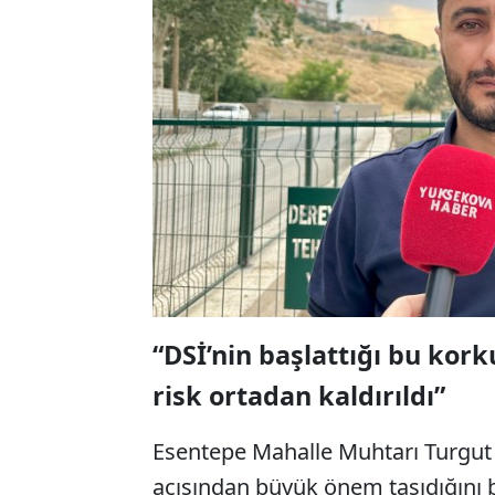
“DSİ’nin başlattığı bu kork
risk ortadan kaldırıldı”
Esentepe Mahalle Muhtarı Turgut
açısından büyük önem taşıdığını b