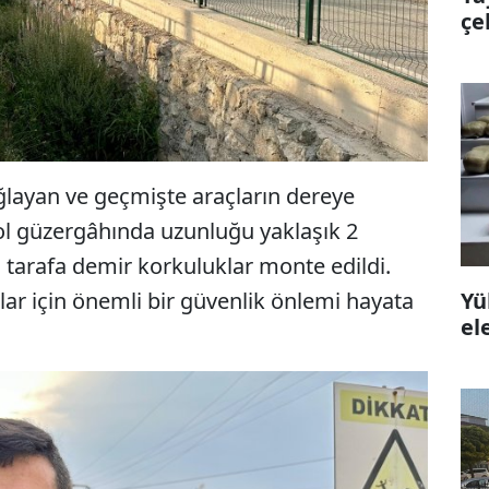
çe
ğlayan ve geçmişte araçların dereye
l güzergâhında uzunluğu yaklaşık 2
 tarafa demir korkuluklar monte edildi.
ar için önemli bir güvenlik önlemi hayata
Yü
el