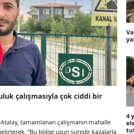
Va
ya
uluk çalışmasıyla çok ciddi bir
4 
 Atalay, tamamlanan çalışmanın mahalle
el
tu
elirterek, “Bu bölge uzun süredir kazalarla