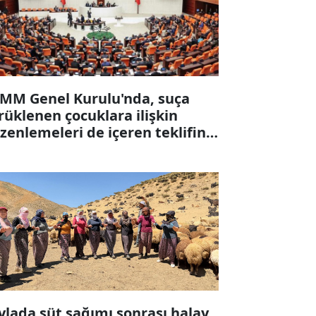
MM Genel Kurulu'nda, suça
rüklenen çocuklara ilişkin
zenlemeleri de içeren teklifin 6
ddesi kabul edildi
ylada süt sağımı sonrası halay