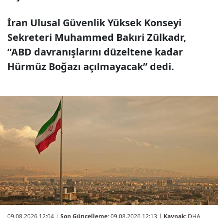
İran Ulusal Güvenlik Yüksek Konseyi
Sekreteri Muhammed Bakıri Zülkadr,
“ABD davranışlarını düzeltene kadar
Hürmüz Boğazı açılmayacak” dedi.
09.08.2026 12:04
|
Son Güncelleme:
09.08.2026 12:13 |
Kaynak:
DHA