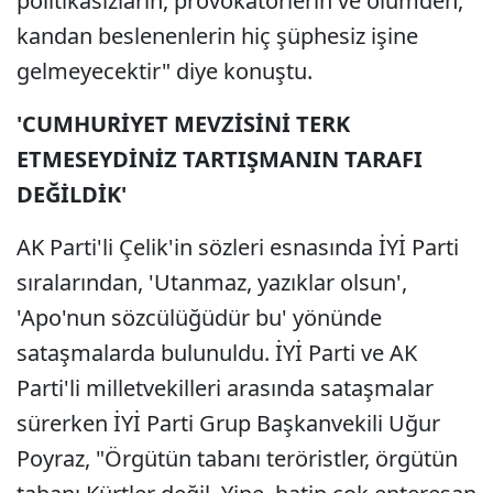
politikasızların, provokatörlerin ve ölümden,
kandan beslenenlerin hiç şüphesiz işine
gelmeyecektir" diye konuştu.
'CUMHURİYET MEVZİSİNİ TERK
ETMESEYDİNİZ TARTIŞMANIN TARAFI
DEĞİLDİK'
AK Parti'li Çelik'in sözleri esnasında İYİ Parti
sıralarından, 'Utanmaz, yazıklar olsun',
'Apo'nun sözcülüğüdür bu' yönünde
sataşmalarda bulunuldu. İYİ Parti ve AK
Parti'li milletvekilleri arasında sataşmalar
sürerken İYİ Parti Grup Başkanvekili Uğur
Poyraz, "Örgütün tabanı teröristler, örgütün