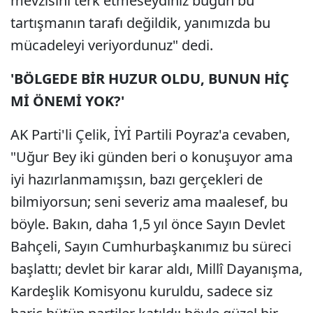
mevzisini terk etmeseydiniz bugün bu
tartışmanın tarafı değildik, yanımızda bu
mücadeleyi veriyordunuz" dedi.
'BÖLGEDE BİR HUZUR OLDU, BUNUN HİÇ
Mİ ÖNEMİ YOK?'
AK Parti'li Çelik, İYİ Partili Poyraz'a cevaben,
"Uğur Bey iki günden beri o konuşuyor ama
iyi hazırlanmamışsın, bazı gerçekleri de
bilmiyorsun; seni severiz ama maalesef, bu
böyle. Bakın, daha 1,5 yıl önce Sayın Devlet
Bahçeli, Sayın Cumhurbaşkanımız bu süreci
başlattı; devlet bir karar aldı, Millî Dayanışma,
Kardeşlik Komisyonu kuruldu, sadece siz