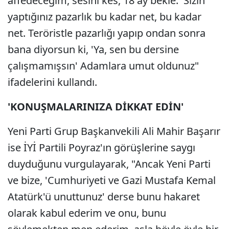
affedeceğim, sesini kes, 18 ay bekle.' Sizin
yaptığınız pazarlık bu kadar net, bu kadar
net. Teröristle pazarlığı yapıp ondan sonra
bana diyorsun ki, 'Ya, sen bu dersine
çalışmamışsın' Adamlara umut oldunuz"
ifadelerini kullandı.
'KONUŞMALARINIZA DİKKAT EDİN'
Yeni Parti Grup Başkanvekili Ali Mahir Başarır
ise İYİ Partili Poyraz'ın görüşlerine saygı
duyduğunu vurgulayarak, "Ancak Yeni Parti
ve bize, 'Cumhuriyeti ve Gazi Mustafa Kemal
Atatürk'ü unuttunuz' derse bunu hakaret
olarak kabul ederim ve onu, bunu