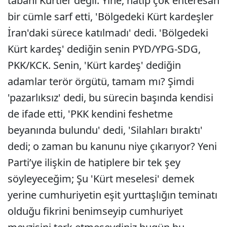
tabanı Kürtler değil. Yine, hatip çok enteresan
bir cümle sarf etti, 'Bölgedeki Kürt kardeşler
İran'daki sürece katılmadı' dedi. 'Bölgedeki
Kürt kardeş' dediğin senin PYD/YPG-SDG,
PKK/KCK. Senin, 'Kürt kardeş' dediğin
adamlar terör örgütü, tamam mı? Şimdi
'pazarlıksız' dedi, bu sürecin başında kendisi
de ifade etti, 'PKK kendini feshetme
beyanında bulundu' dedi, 'Silahları bıraktı'
dedi; o zaman bu kanunu niye çıkarıyor? Yeni
Parti’ye ilişkin de hatiplere bir tek şey
söyleyeceğim; Şu 'Kürt meselesi' demek
yerine cumhuriyetin eşit yurttaşlığın teminatı
olduğu fikrini benimseyip cumhuriyet