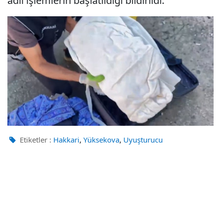
adli işlemlerin başlatıldığı bildirildi.
,
,
Etiketler :
Hakkari
Yüksekova
Uyuşturucu