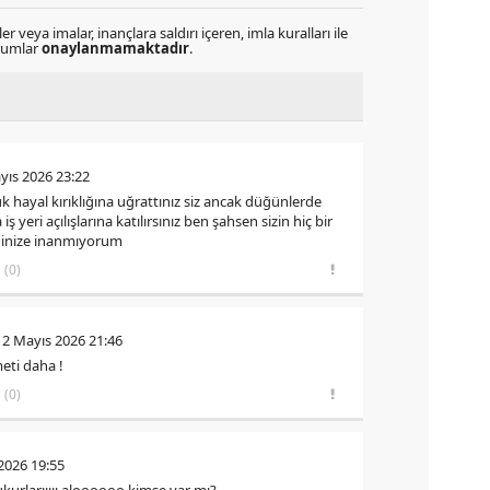
r veya imalar, inançlara saldırı içeren, imla kuralları ile
orumlar
onaylanmamaktadır
.
yıs 2026 23:22
k hayal kırıklığına uğrattınız siz ancak düğünlerde
ş yeri açılışlarına katılırsınız ben şahsen sizin hiç bir
eğinize inanmıyorum
(0)
12 Mayıs 2026 21:46
eti daha !
(0)
2026 19:55
kurlarııııı aloooooo kimse var mı?