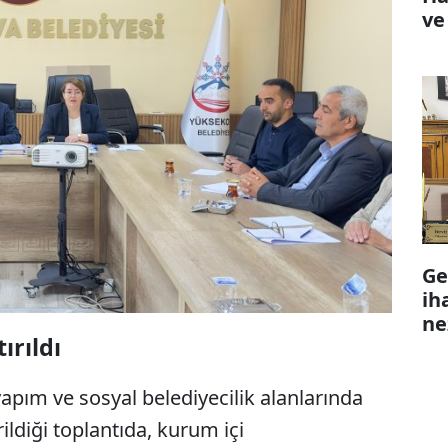
ve
Ge
ih
ne
ırıldı
yapım ve sosyal belediyecilik alanlarında
ildiği toplantıda, kurum içi