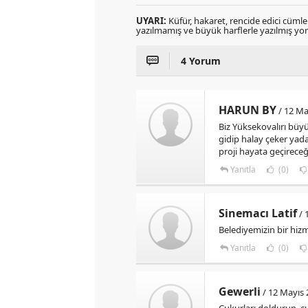
UYARI:
Küfür, hakaret, rencide edici cümlele
yazılmamış ve büyük harflerle yazılmış y
4 Yorum
HARUN BY
/ 12 Ma
Biz Yüksekovalırı büyü
gidip halay çeker yada i
proji hayata geçirec
Yanıtla
(0)
Sinemacı Latif
/ 
Belediyemizin bir hizm
Yanıtla
(0)
Gewerli
/ 12 Mayıs 
Çukurları doldurun, çu