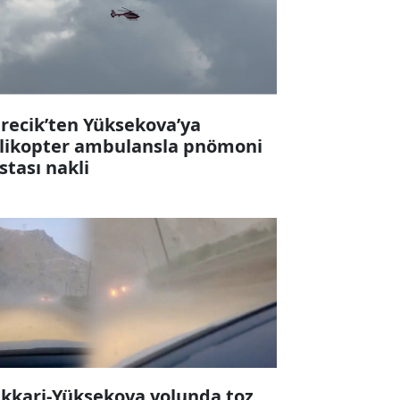
recik’ten Yüksekova’ya
likopter ambulansla pnömoni
stası nakli
kkari-Yüksekova yolunda toz