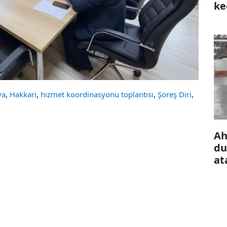
ke
çı
,
,
,
,
va
Hakkari
hizmet koordinasyonu toplantısı
Şoreş Diri
Ah
du
at