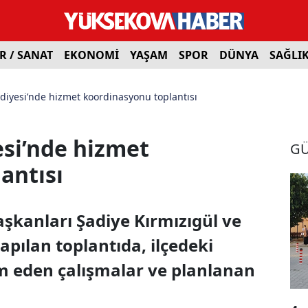
R / SANAT
EKONOMİ
YAŞAM
SPOR
DÜNYA
SAĞLI
diyesi’nde hizmet koordinasyonu toplantısı
si’nde hizmet
G
antısı
şkanları Şadiye Kırmızıgül ve
apılan toplantıda, ilçedeki
m eden çalışmalar ve planlanan