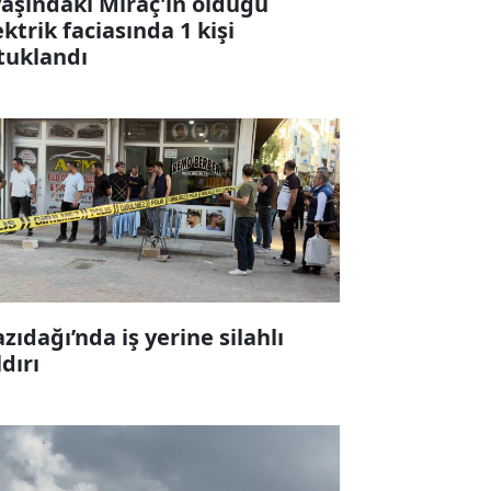
yaşındaki Miraç'ın öldüğü
ektrik faciasında 1 kişi
tuklandı
zıdağı’nda iş yerine silahlı
ldırı