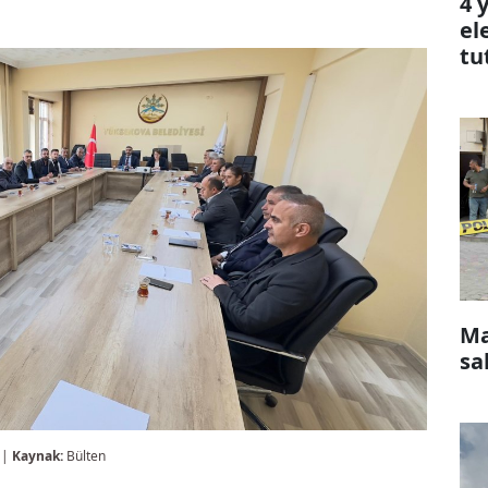
4 
el
tu
Ma
sa
 |
Kaynak:
Bülten