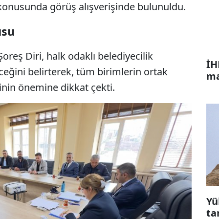
konusunda görüş alışverişinde bulunuldu.
usu
oreş Diri, halk odaklı belediyecilik
İH
ceğini belirterek, tüm birimlerin ortak
ma
inin önemine dikkat çekti.
Yü
ta