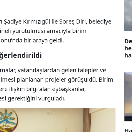
Şadiye Kırmızıgül ile Şoreş Diri, belediye
ineli yürütülmesi amacıyla birim
onu’nda bir araya geldi.
De
he
erlendirildi
ha
şmalar, vatandaşlardan gelen talepler ve
lmesi planlanan projeler görüşüldü. Birim
 ilişkin bilgi alan eşbaşkanlar,
si gerektiğini vurguladı.
Ha