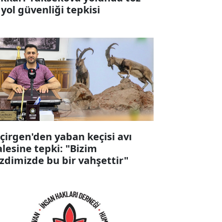
 yol güvenliği tepkisi
çirgen'den yaban keçisi avı
alesine tepki: "Bizim
zdimizde bu bir vahşettir"