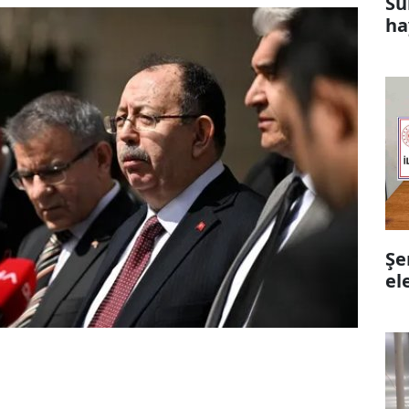
Su
ha
Şe
el