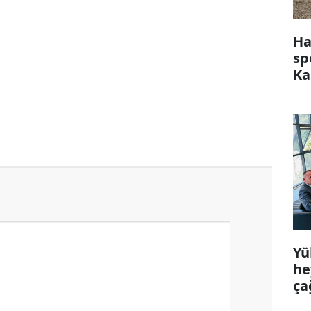
Ha
sp
Ka
Yü
he
ça