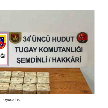
 |
Kaynak:
İHA