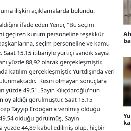
uma ilişkin açıklamalarda bulundu.
aldığını ifade eden Yener, "Bu seçim
Ah
mi geçiren kurum personeline teşekkür
ba
 başkanlarına, seçim personeline ve kamu
 Saat 15.15 itibariyle yurtiçi sandık sayısı
anı yüzde 88,92 olarak gerçekleşmiştir.
da katılım gerçekleşmiştir. Yurtdışında veri
bulunmaktadır. Kesin olmayan sonuçlara
n yüzde 49,51, Sayın Kılıçdaroğlu'nun
n oy aldığı görülmüştür. Saat 15.15
Recep Tayyip Erdoğan'a verilmiş olduğu
Yü
 49,54 olduğu görülmüş, Sayın
ka
a yüzde 44,89 kabul edilmiş olup, hiçbir