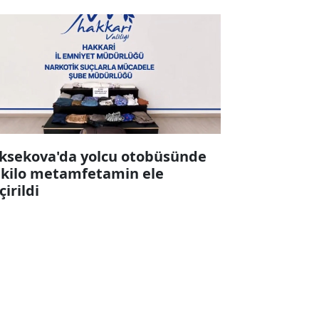
ksekova'da yolcu otobüsünde
 kilo metamfetamin ele
çirildi