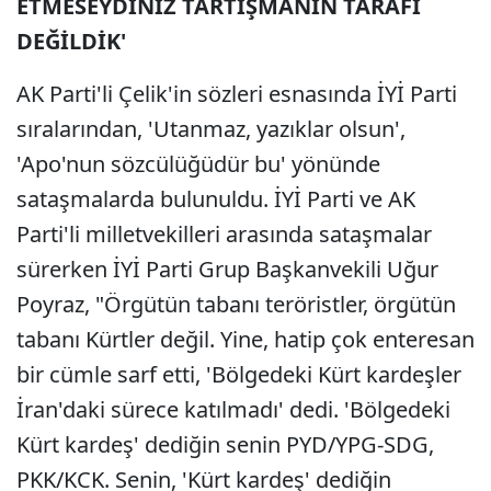
ETMESEYDİNİZ TARTIŞMANIN TARAFI
DEĞİLDİK'
AK Parti'li Çelik'in sözleri esnasında İYİ Parti
sıralarından, 'Utanmaz, yazıklar olsun',
'Apo'nun sözcülüğüdür bu' yönünde
sataşmalarda bulunuldu. İYİ Parti ve AK
Parti'li milletvekilleri arasında sataşmalar
sürerken İYİ Parti Grup Başkanvekili Uğur
Poyraz, "Örgütün tabanı teröristler, örgütün
tabanı Kürtler değil. Yine, hatip çok enteresan
bir cümle sarf etti, 'Bölgedeki Kürt kardeşler
İran'daki sürece katılmadı' dedi. 'Bölgedeki
Kürt kardeş' dediğin senin PYD/YPG-SDG,
PKK/KCK. Senin, 'Kürt kardeş' dediğin