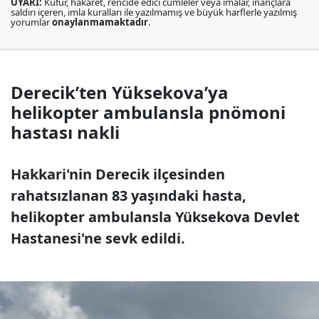
UYARI:
Küfür, hakaret, rencide edici cümleler veya imalar, inançlara
saldırı içeren, imla kuralları ile yazılmamış ve büyük harflerle yazılmış
yorumlar
onaylanmamaktadır
.
Derecik’ten Yüksekova’ya
helikopter ambulansla pnömoni
hastası nakli
Hakkari'nin Derecik ilçesinden
rahatsızlanan 83 yaşındaki hasta,
helikopter ambulansla Yüksekova Devlet
Hastanesi'ne sevk edildi.