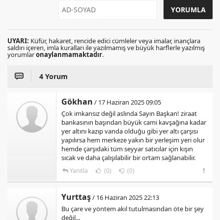
UYARI:
Küfür, hakaret, rencide edici cümleler veya imalar, inançlara
saldırı içeren, imla kuralları ile yazılmamış ve büyük harflerle yazılmış
yorumlar
onaylanmamaktadır
.
4 Yorum
Gökhan
/ 17 Haziran 2025 09:05
Çok imkansız değil aslında Sayın Başkan! ziraat
bankasının başından büyük cami kavşağına kadar
yer altını kazıp vanda olduğu gibi yer altı çarşısı
yapılırsa hem merkeze yakın bir yerleşim yeri olur
hemde çarşıdaki tüm seyyar satıcılar için kışın
sıcak ve daha çalışılabilir bir ortam sağlanabilir.
Yanıtla
(0)
(0)
Yurttaş
/ 16 Haziran 2025 22:13
Bu çare ve yöntem akıl tutulmasından öte bir şey
değil...